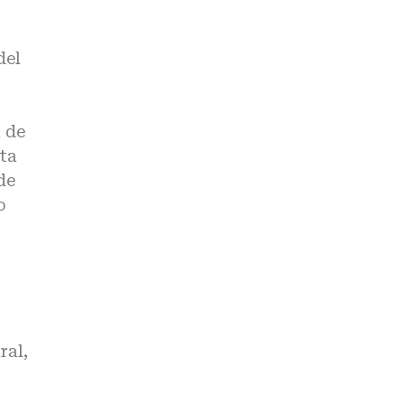
del
a de
nta
de
o
ral,