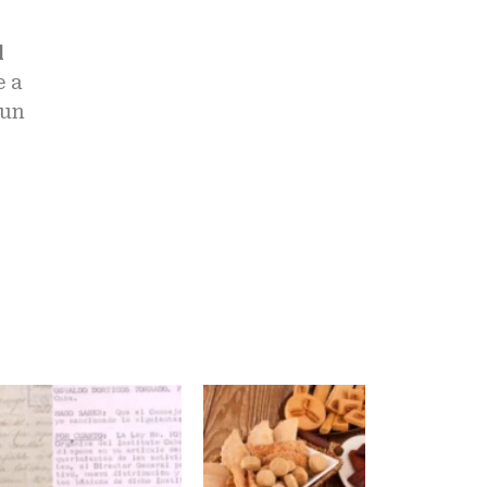
l
e a
 un