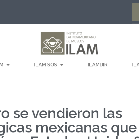
AM
ILAM SOS
ILAMDIR
IL
o se vendieron las
gicas mexicanas que