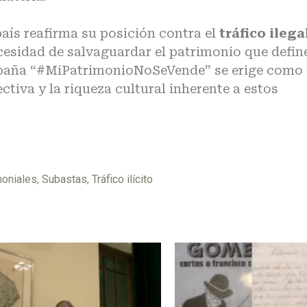
país reafirma su posición contra el
tráfico ilega
cesidad de salvaguardar el patrimonio que defin
mpaña “#MiPatrimonioNoSeVende” se erige como
tiva y la riqueza cultural inherente a estos
moniales
,
Subastas
,
Tráfico ilícito