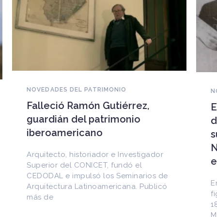
NOVEDADES DEL PATRIMONIO
EEUU devuelve a Cuba
documentos históricos
sustraídos del Archivo
Nacional y puestos a la venta
en internet
Entre los materiales recuperados
figuran la Constitución de la Yaya de
1897 y documentos del Generalísimo
Máximo Gómez, del canciller