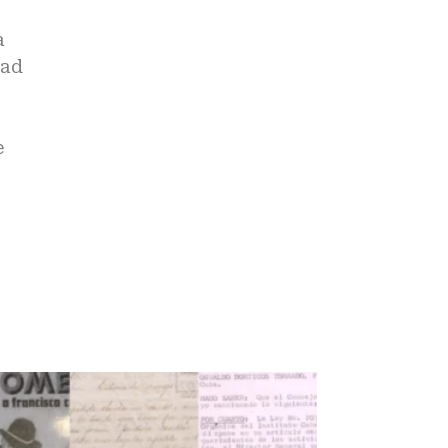
s
a
dad
e