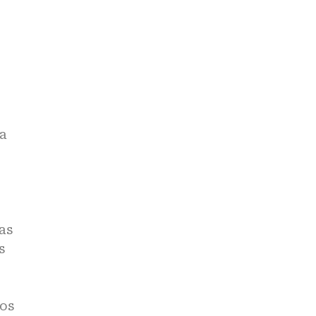
ía
as
s
sos