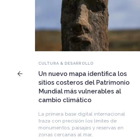
NOVEDADES DEL PATRIMONIO
Falleció Ramón Gutiérrez,
a los
guardián del patrimonio
imonio
iberoamericano
 al
Arquitecto, historiador e Investigador
Superior del CONICET, fundó el
CEDODAL e impulsó los Seminarios de
cional
Arquitectura Latinoamericana. Publicó
de
más de
as en