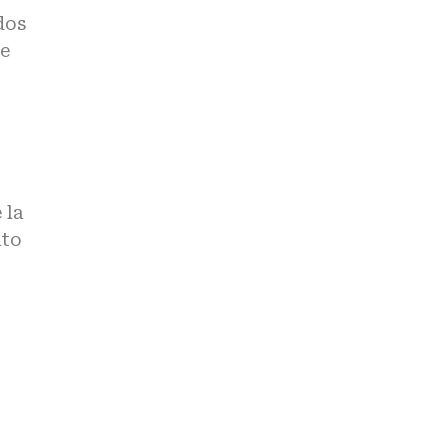
dos
se
 la
nto