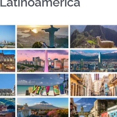
 Latinoamérica
5