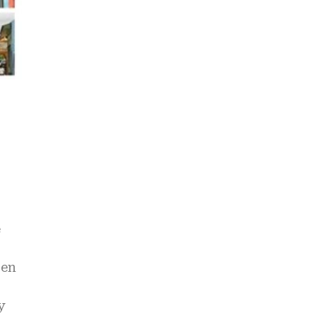
e
 en
y