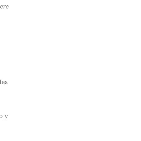
ere
les
o y