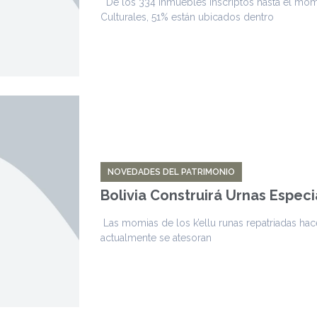
De los 334 inmuebles inscriptos hasta el mom
Culturales, 51% están ubicados dentro
NOVEDADES DEL PATRIMONIO
Bolivia Construirá Urnas Espec
Las momias de los k’ellu runas repatriadas ha
actualmente se atesoran