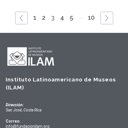
...
1
2
3
4
5
10
Instituto Latinoamericano de Museos
(ILAM)
Dirección:
San José, Costa Rica
Correo:
info@fundacionilam.org