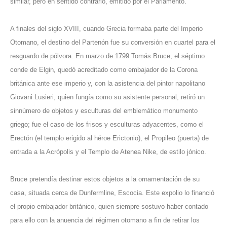
similar, pero en sentido contrario, emitido por el Parlamento.
A finales del siglo XVIII, cuando Grecia formaba parte del Imperio
Otomano, el destino del Partenón fue su conversión en cuartel para el
resguardo de pólvora. En marzo de 1799 Tomás Bruce, el séptimo
conde de Elgin, quedó acreditado como embajador de la Corona
británica ante ese imperio y, con la asistencia del pintor napolitano
Giovani Lusieri, quien fungía como su asistente personal, retiró un
sinnúmero de objetos y esculturas del emblemático monumento
griego; fue el caso de los frisos y esculturas adyacentes, como el
Erectón (el templo erigido al héroe Erictonio), el Propileo (puerta) de
entrada a la Acrópolis y el Templo de Atenea Nike, de estilo jónico.
Bruce pretendía destinar estos objetos a la ornamentación de su
casa, situada cerca de Dunfermline, Escocia. Este expolio lo financió
el propio embajador británico, quien siempre sostuvo haber contado
para ello con la anuencia del régimen otomano a fin de retirar los