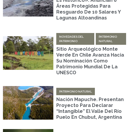
Es Histórico»: Anuncian 6
Áreas Protegidas Para
Resguardo De 10 Salares Y
Lagunas Altoandinas
NOVEDADES DEL
PATRIMONIO
PATRIMONIO
NATURAL
Sitio Arqueológico Monte
Verde En Chile Avanza Hacia
Su Nominación Como
Patrimonio Mundial De La
UNESCO
PATRIMONIO NATURAL
Nación Mapuche. Presentan
Proyecto Para Declarar
“intangible” El Valle Del Río
Puelo En Chubut, Argentina