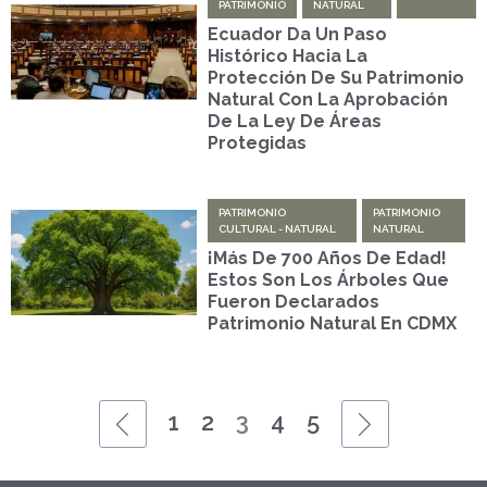
PATRIMONIO
NATURAL
Ecuador Da Un Paso
Histórico Hacia La
Protección De Su Patrimonio
Natural Con La Aprobación
De La Ley De Áreas
Protegidas
PATRIMONIO
PATRIMONIO
CULTURAL - NATURAL
NATURAL
¡Más De 700 Años De Edad!
Estos Son Los Árboles Que
Fueron Declarados
Patrimonio Natural En CDMX
1
2
3
4
5