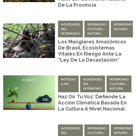
De La Provincia
NOVEDADES
PATRIMONIO
PATRIMONIO
DEL
CULTURAL -
NATURAL
PATRIMONIO
NATURAL
Los Manglares Amazónicos
De Brasil, Ecosistemas
Vitales En Riesgo Ante La
“ley De La Devastación”
NOTICIAS
NOVEDADES
PATRIMONIO
ILAM
DEL
CULTURAL -
PATRIMONIO
NATURAL
Haz Oír Tu Voz: Defiende La
Acción Climática Basada En
La Cultura A Nivel Nacional
NOVEDADES
PATRIMONIO
PATRIMONIO
DEL
CULTURAL -
NATURAL