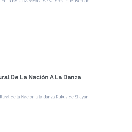
en la Bolsa Mexicana de Valores. El Museo de
ural De La Nación A La Danza
ltural de la Nación a la danza Rukus de Shayan,