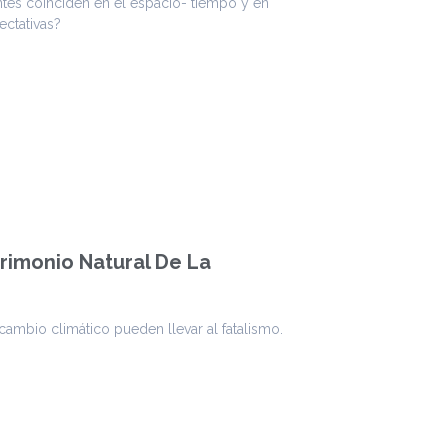
ntes coinciden en el espacio- tiempo y en
ctativas?
trimonio Natural De La
mbio climático pueden llevar al fatalismo.