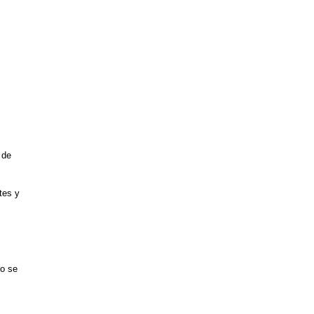
 de
tes y
do se