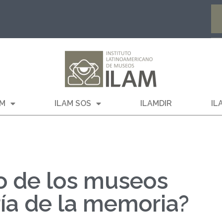
AM
ILAM SOS
ILAMDIR
IL
io de los museos
ría de la memoria?