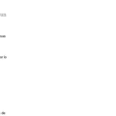
 un
usas
or lo
s de