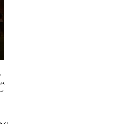
s
go,
las
nción