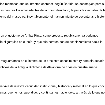
 las memorias que se intentan contener, según Derrida, se construyen para s
s cenizas los antecedentes del archivo derridiano; la pérdida inevitable de l
ento del museo es, inevitablemente, el mantenimiento de coyunturas e histor
) en el gobierno de Aníbal Pinto, como proyecto republicano, ya podemos
a lo oligárquico en el país, y que aún perdura con su desplazamiento hacia la
sguardarnos en el intento de un creciente conocimiento (y esto sin debatir,
hivos de la Antigua Biblioteca de Alejandría no tuvieron nuestra suerte
ra viva de nuestra caducidad institucional, histórica y material en lo que conc
mientos que hemos aprendido, y continuamos haciéndolo, a través de lo que no