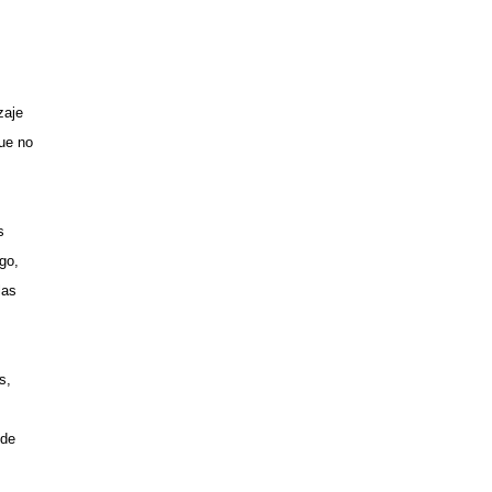
zaje
que no
s
go,
las
s,
 de