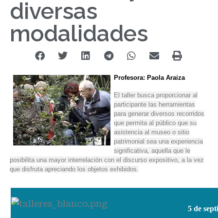
diversas
modalidades
Profesora: Paola Araiza
El taller busca proporcionar al
participante las herramientas
para generar diversos recorridos
que permita al público que su
asistencia al museo o sitio
patrimonial sea una experiencia
significativa, aquella que le
posibilita una mayor interrelación con el discurso expositivo, a la vez
que disfruta apreciando los objetos exhibidos.
5 de sept