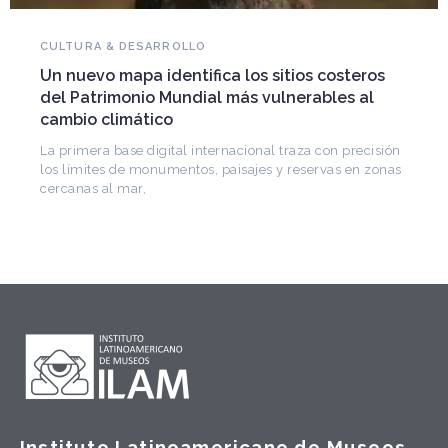
NOVEDADES DEL PATRIMONIO
Falleció Ramón Gutiérrez, guar
sitios costeros
patrimonio iberoamericano
ulnerables al
Arquitecto, historiador e Investigador S
CONICET, fundó el CEDODAL e impulsó
de Arquitectura Latinoamericana. Publ
l traza con precisión
 y reservas en zonas
Instituto Latinoamericano de Museos