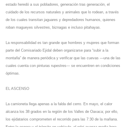
estado heredó a sus pobladores, generación tras generación, el
cuidado de los recursos naturales y animales que lo rodean, a través
de los cuales transitan jaguares y depredadores humanos, quienes
roban magueyes silvestres, biznagas e incluso pitahayas.
La responsabilidad es tan grande que hombres y mujeres que forman
parte del Comisariado Ejidal deben organizarse para “subir a la
montaña” de manera periódica y verificar que las cuevas —una de las
cuales cuenta con pinturas rupestres— se encuentren en condiciones
óptimas.
EL ASCENSO
La camioneta llega apenas a la falda del cerro. En mayo, el calor
alcanza los 38 grados en la región de los Valles de Oaxaca; por ello,
los ejidatarios comprometen el recorrido para las 7:30 de la mañana.
Entre la espera y el tránsito en vehículo, el reloj avanza media hora.