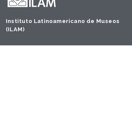
Instituto Latinoamericano de Museos
(ILAM)
Dirección:
San José, Costa Rica
Correo:
info@fundacionilam.org