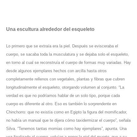
Una escultura alrededor del esqueleto
Lo primero que se extraía era la piel. Después se evisceraba el
cuerpo, se sacaba toda la musculatura y se dejaba solo el esqueleto,
en torno al cual se reconstruía el cuerpo de formas muy variadas. Hay
desde algunos ejemplares hechos con arcilla hasta otros
completamente rellenos con vegetales, plantas y fibras que cubren
longitudinalmente el esqueleto, otorgando volumen al conjunto. “La
verdad es que no podríamos hablar de un solo tipo, porque cada
cuerpo es diferente al otro. Eso es también lo sorprendente en
Chinchorro: que no existía como en Egipto la figura del momificador,
no había un manual que te dijera cómo taxidermizar el cuerpo”, señala
Silva. “Tenemos tantas momias como hay ejemplares”, apunta. Una
vez finalizado el cuerpo, volvían a poner la piel del muerto, que a su