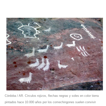
Córdoba / AR. Círculos rojizos, flechas negras y soles en color tierra
pintados hace 10.000 años por los comechingones suelen convivir