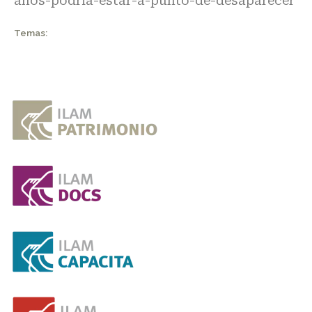
anos-podria-estar-a-punto-de-desaparecer
Temas: