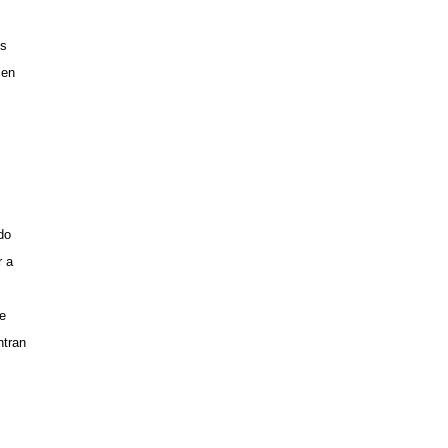
es
 en
do
r a
de
ntran