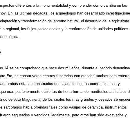
 aspectos diferentes a la monumentalidad y comprender cómo cambiaron las
hoy. En las últimas décadas, los arqueólogos han desarrollado investigacion
aptación y transformación del entorno natural, el desarrollo de la agricultura
ía regional, los flujos poblacionales y la conformación de unidades políticas
rqueológica.
?
bono 14 se ha comprobado que hace dos mil años, durante el periodo denomina
tra Era, se construyeron centros funerarios con grandes tumbas para enterra
o. Las tumbas estaban construidas con lajas dispuestas como columnas y
ue eran posteriormente cubiertas de tierra formando montículos artificiales 
 mundo del Alto Magdalena, de los cuales los más grandes y pesados se encue
 de sarcófagos había ofrendas tales como vasijas de cerámica, instrumentos
fueron saqueados y vendidos ilegalmente, pero otros han sido excavados y