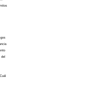
mitos
sgos
ancia
ento
 del
¿Cuál