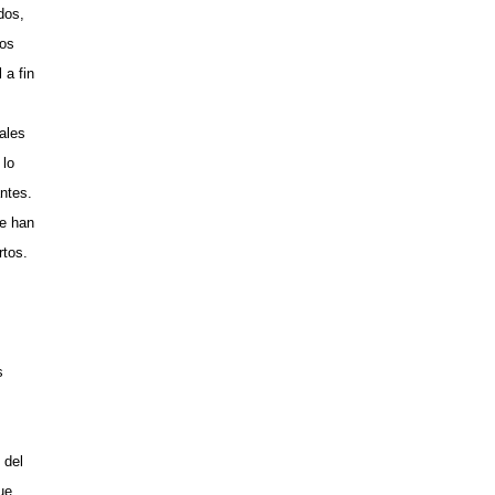
dos,
los
 a fin
ales
 lo
ntes.
se han
rtos.
s
 del
ue