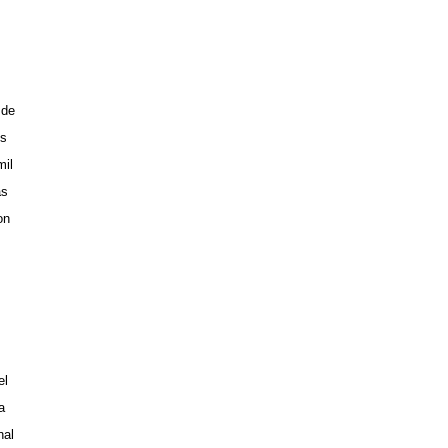
 de
es
mil
as
on
el
a
nal