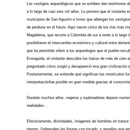
Los vestigios arqueológicos que se exhiben dan testimonio de 
a lo largo de casi seis mil años. Lo primero que el visitante
municipios de San Agustín e Isnos que albergan los vestigios
de perdurar en el futuro. Aquí nacen cinco de los ríos más i
Magdalena, que recorre a Colombia de sur a norte a lo largo
posibilitaron el intercambio económico y cultural entre dist
que ha permitido inferir a los arqueólogos que el pueblo escu
Enseguida, el visitante descubre los trazos de más de cien a
preguntado cómo surgió y desapareció esa gran civilización q
Posteriormente, se entiende qué significan los montículos fu
interpretaciónfue posible en gran medida gracias al conocimien
Durante muchos años, viajeros y exploradores dejaron nume
realidades…
Efectivamente, divinidades, imágenes de hombres en trance y
tiempo. Sobresalen las figuras con tocado, y aquellas que pre