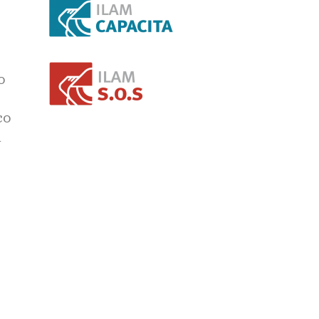
o
co
n