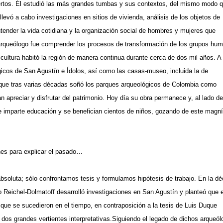
uertos. Él estudió las más grandes tumbas y sus contextos, del mismo modo 
levó a cabo investigaciones en sitios de vivienda, análisis de los objetos de
ntender la vida cotidiana y la organización social de hombres y mujeres que
 arqueólogo fue comprender los procesos de transformación de los grupos hu
cultura habitó la región de manera continua durante cerca de dos mil años. A 
icos de San Agustín e Ídolos, así como las casas-museo, incluida la de
io que tras varias décadas soñó los parques arqueológicos de Colombia como
n apreciar y disfrutar del patrimonio. Hoy día su obra permanece y, al lado de
 imparte educación y se benefician cientos de niños, gozando de este magní
nes para explicar el pasado…
 absoluta; sólo confrontamos tesis y formulamos hipótesis de trabajo. En la d
o Reichel-Dolmatoff desarrolló investigaciones en San Agustín y planteó que e
s que se sucedieron en el tiempo, en contraposición a la tesis de Luis Duque
os grandes vertientes interpretativas.Siguiendo el legado de dichos arqueól