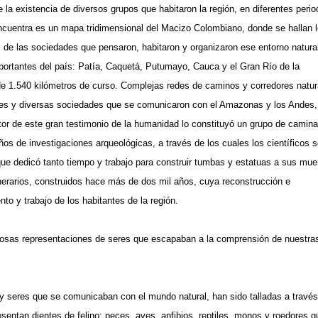
la existencia de diversos grupos que habitaron la región, en diferentes perio
 encuentra es un mapa tridimensional del Macizo Colombiano, donde se hallan 
 de las sociedades que pensaron, habitaron y organizaron ese entorno natural
mportantes del país: Patía, Caquetá, Putumayo, Cauca y el Gran Río de la
 de 1.540 kilómetros de curso. Complejas redes de caminos y corredores natur
antes y diversas sociedades que se comunicaron con el Amazonas y los Andes,
ltor de este gran testimonio de la humanidad lo constituyó un grupo de camina
ños de investigaciones arqueológicas, a través de los cuales los científicos 
ue dedicó tanto tiempo y trabajo para construir tumbas y estatuas a sus mue
nerarios, construidos hace más de dos mil años, cuya reconstrucción e
to y trabajo de los habitantes de la región.
rosas representaciones de seres que escapaban a la comprensión de nuestra
 seres que se comunicaban con el mundo natural, han sido talladas a través
sentan dientes de felino; peces, aves, anfibios, reptiles, monos y roedores q