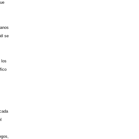
que
manos
él se
 los
fico
écada
l
ogos,