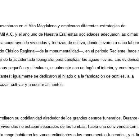
sentaron en el Alto Magdalena y emplearon diferentes estrategias de
 Mil A.C. y el año uno de Nuestra Era, estas sociedades adecuaron las cimas
a construyendo viviendas y terrazas de cultivo, donde llevaron a cabo labor
odo Clásico Regional—de la monumentalidad—, en el periodo Reciente, hace 
do la accidentada topografía para canalizar las aguas lluvias. Las evidenci
sas pequeñas y circulares, usualmente con un fogón al interior, y construyer
ntes; igualmente se dedicaron al hilado o a la fabricación de textiles, a la
 cazar, cultivar y procesar alimentos.
rollaron su cotidianidad alrededor de los grandes centros funerarios. Durante 
s viviendas no estaban separados de las tumbas; había una convivencia con l
lto rango habitaron las zonas colindantes a los monumentos funerarios, y al fi