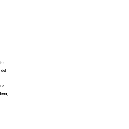
to
 del
que
lena,