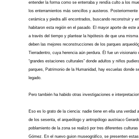
entender la forma como se enterraba y rendía culto a los m
los enterramientos más sencillos y austeros. Posteriormente l
cerámica y piedra allí encontrados, buscando reconstruir y e
habitaron esta región en el pasado. El mayor aporte de este
a través del tiempo y plantear la hipótesis de que una misma 
deben las mejores reconstrucciones de los parques arqueológ
Tierradentro, cuya herencia aún perdura. Él fue un visionar
“grandes estaciones culturales” donde adultos y niños pudiera
parques, Patrimonio de la Humanidad, hay escuelas donde se
legado.
Pero también ha habido otras investigaciones e interpretacio
Eso es lo grato de la ciencia: nadie tiene en ella una verdad
de los sesenta, el arqueólogo y antropólogo austriaco Gerard
poblamiento de la zona se realizó por tres diferentes cultura
Gómez. En el nuevo guion museográfico, se presenten estas d