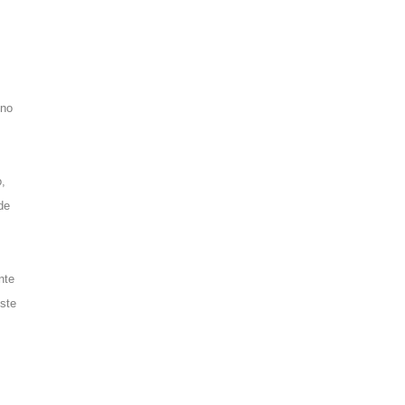
ino
o,
de
nte
ste