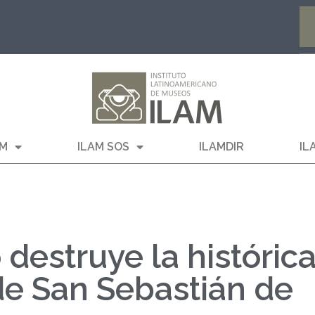
AM
ILAM SOS
ILAMDIR
IL
 destruye la históric
 de San Sebastián de