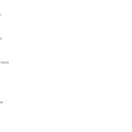
,
un
a nave
pe