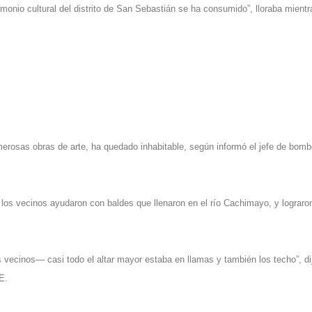
imonio cultural del distrito de San Sebastián se ha consumido”, lloraba mientr
erosas obras de arte, ha quedado inhabitable, según informó el jefe de bomb
 los vecinos ayudaron con baldes que llenaron en el río Cachimayo, y lograro
ecinos— casi todo el altar mayor estaba en llamas y también los techo”, dij
E.