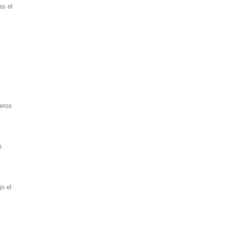
as el
eros
n
o el