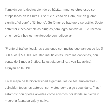
También por la destrucción de su hábitat, muchos otros osos son
atropellados en las rutas. Ése fue el caso de Hatá, que en guaraní
significa “el duro” o “El fuerte”. Su fémur se fracturó y se astilló. Debió
enfrentar cinco complejas cirugías,pero logró sobrevivir. Fue liberado
en el Iberá y hoy es monitoreado con radiocollar.
“Frente al tráfico ilegal, las sanciones con multas que van desde los $
300 a los $ 500.000 resultan insuficientes. Pero las condenas, con
penas de 1 mes a 3 años, la justicia penal rara vez las aplica”,
arguyen en la DNF.
En el mapa de la biodiversidad argentina, los delitos ambientales -
coinciden todos los actores- son vistos como algo secundario. Y así
estamos: con grietas abiertas como abismos por donde se pierde y
muere la fauna salvaje y nativa.