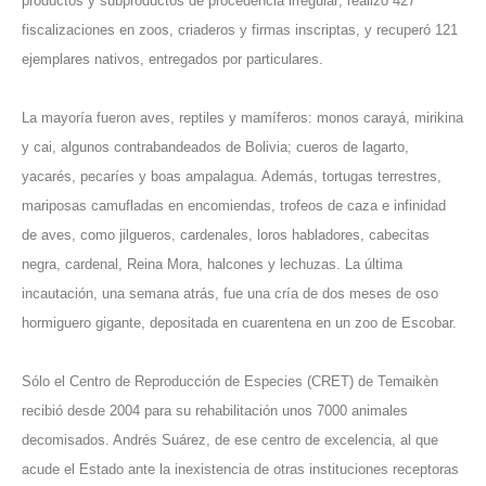
productos y subproductos de procedencia irregular; realizó 427
fiscalizaciones en zoos, criaderos y firmas inscriptas, y recuperó 121
ejemplares nativos, entregados por particulares.
La mayoría fueron aves, reptiles y mamíferos: monos carayá, mirikina
y cai, algunos contrabandeados de Bolivia; cueros de lagarto,
yacarés, pecaríes y boas ampalagua. Además, tortugas terrestres,
mariposas camufladas en encomiendas, trofeos de caza e infinidad
de aves, como jilgueros, cardenales, loros habladores, cabecitas
negra, cardenal, Reina Mora, halcones y lechuzas. La última
incautación, una semana atrás, fue una cría de dos meses de oso
hormiguero gigante, depositada en cuarentena en un zoo de Escobar.
Sólo el Centro de Reproducción de Especies (CRET) de Temaikèn
recibió desde 2004 para su rehabilitación unos 7000 animales
decomisados. Andrés Suárez, de ese centro de excelencia, al que
acude el Estado ante la inexistencia de otras instituciones receptoras