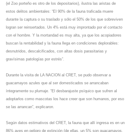
(el Zoo porteño es otro de los depositarios), ilustra las aristas de
estos delitos ambientales: “El 90% de la fauna traficada muere
durante la captura o su traslado y sólo el 50% de los que sobreviven
logran ser reinsertados. Un 4% está muy improntado por el contacto
con el hombre. Y la mortandad es muy alta, ya que los acopiadores
buscan la rentabilidad y la fauna llega en condiciones deplorables:
desnutridos, descalcificados, con altas dosis parasitarias y
gravísimas patologías por estrés”.
Durante la visita de LA NACION al CRET, se pudo observar a
guacamayos azules que al ser domesticados se arrancaban
íntegramente su plumaje. “El desbarajuste psíquico que sufren al
adoptarlos como mascotas los hace creer que son humanos, por eso
se las arrancan”, explicaron.
Según datos estimativos del CRET, la fauna que allí ingresa es en un
86% aves en peligro de extinción (de ellas, un 5% son guacamayos,