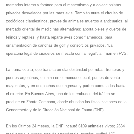
mercados interno y foráneo para el mascotismo y a coleccionistas
privados desvelados por las raras avis. También nutre el circuito de
zoológicos clandestinos, provee de animales muertos a anticuarios, al
mercado oriental de medicinas alternativas; aporta pieles y cueros de
felinos y reptiles, y hasta reparte aves como flamencos, para
ornamentación de canchas de golf y consorcios privados. “La
operatoria legal de criaderos se mezcla con la ilegal”, afirman en FVS.
La trama oculta, que transita en clandestinidad por rutas, fronteras y
puertos argentinos, culmina en el menudeo local, puntos de venta
mayoristas, y en despachos que ingresan y parten camuflados hacia
el exterior. En Buenos Aires, uno de los embudos del tráfico se
produce en Zárate-Campana, donde abundan las fiscalizaciones de la
Gendarmería y de la Dirección Nacional de Fauna (DNF).
En los últimos 24 meses, la DNF incautó 6109 animales vivos; 2334