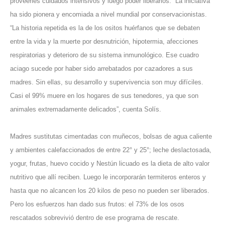
proveerles cuidados intensivos y luego poder liberarlos.” La iniciativa
ha sido pionera y encomiada a nivel mundial por conservacionistas.
“La historia repetida es la de los ositos huérfanos que se debaten
entre la vida y la muerte por desnutrición, hipotermia, afecciones
respiratorias y deterioro de su sistema inmunológico. Ese cuadro
aciago sucede por haber sido arrebatados por cazadores a sus
madres. Sin ellas, su desarrollo y supervivencia son muy difíciles.
Casi el 99% muere en los hogares de sus tenedores, ya que son
animales extremadamente delicados”, cuenta Solís.
Madres sustitutas cimentadas con muñecos, bolsas de agua caliente
y ambientes calefaccionados de entre 22° y 25°; leche deslactosada,
yogur, frutas, huevo cocido y Nestún licuado es la dieta de alto valor
nutritivo que allí reciben. Luego le incorporarán termiteros enteros y
hasta que no alcancen los 20 kilos de peso no pueden ser liberados.
Pero los esfuerzos han dado sus frutos: el 73% de los osos
rescatados sobrevivió dentro de ese programa de rescate.