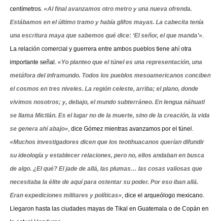
centímetros.
«Al final avanzamos otro metro y una nueva ofrenda.
Estábamos en el último tramo y había glifos mayas. La cabecita tenía
una escritura maya que sabemos qué dice: ‘El señor, el que manda’»
.
La relación comercial y guerrera entre ambos pueblos tiene ahí otra
importante señal.
«Yo planteo que el túnel es una representación, una
metáfora del inframundo. Todos los pueblos mesoamericanos conciben
el cosmos en tres niveles. La región celeste, arriba; el plano, donde
vivimos nosotros; y, debajo, el mundo subterráneo. En lengua náhuatl
se llama Mictlán. Es el lugar no de la muerte, sino de la creación, la vida
se genera ahí abajo»
, dice Gómez mientras avanzamos por el túnel.
«Muchos investigadores dicen que los teotihuacanos querían difundir
su ideología y establecer relaciones, pero no, ellos andaban en busca
de algo. ¿El qué? El jade de allá, las plumas… las cosas valiosas que
necesitaba la élite de aquí para ostentar su poder. Por eso iban allá.
Eran expediciones militares y políticas»
, dice el arqueólogo mexicano.
Llegaron hasta las ciudades mayas de Tikal en Guatemala o de Copán en