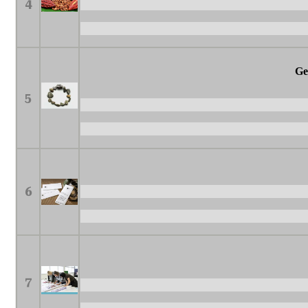
4
Ge
5
6
7