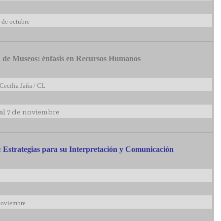
 de octubre
n de Museos: énfasis en Recursos Humanos
ecilia Jaña / CL
al 7 de noviembre
: Estrategias para su Interpretación y Comunicación
noviembre