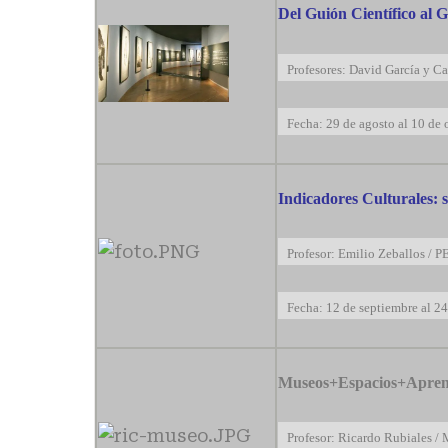
Del Guión Científico al 
Profesores: David García y Ca
Fecha: 29 de agosto al 10 de 
Indicadores Culturales: 
Profesor: Emilio Zeballos / P
Fecha: 12 de septiembre al 24
Museos+Espacios+Aprend
Profesor: Ricardo Rubiales /