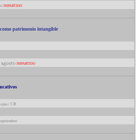
to
IMPARTIDO
 como patrimonio intangible
de agosto
IMPARTIDO
ucativos
Rojas / CR
septiembre