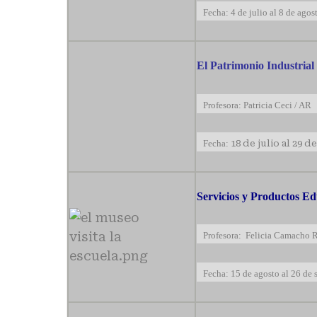
Fecha: 4 de julio al 8 de agos
El Patrimonio Industrial
Profesora: Patricia Ceci / AR
Fecha:
18 de julio al 29 
Servicios y Productos Ed
Profesora: Felicia Camacho 
Fecha: 15 de agosto al 26 de 