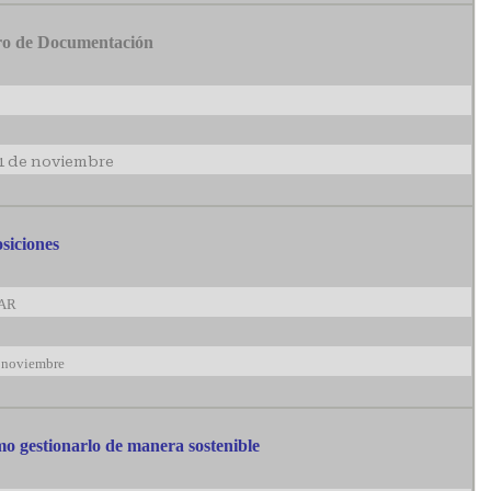
ro de Documentación
21 de noviembre
siciones
 AR
e noviembre
o gestionarlo de manera sostenible