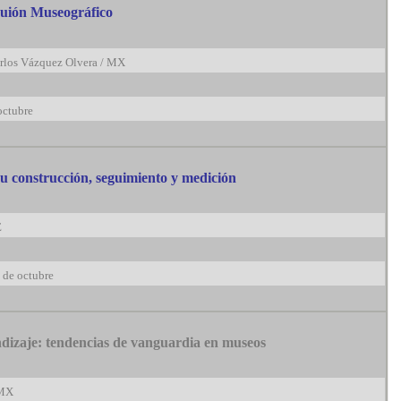
Guión Museográfico
rlos Vázquez Olvera / MX
octubre
su construcción, seguimiento y medición
E
 de octubre
izaje: tendencias de vanguardia en museos
 MX