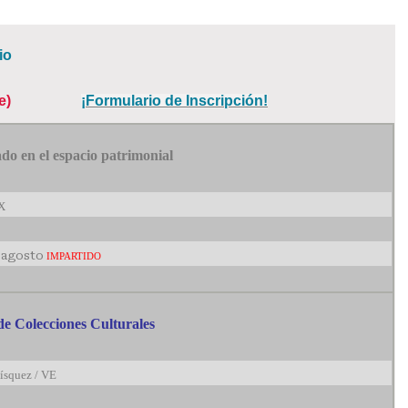
io
e)
¡Formulario de Inscripción!
do en el espacio patrimonial
X
e agosto
IMPARTIDO
de Colecciones Culturales
ísquez / VE