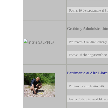
Fecha: 19 de septiembre al 31
Gestión y Administració
Profesores: Claudio Gómez y C
Fecha:
26 de septiembre 
Patrimonio al Aire Libre
Profesor: Victor Fratto / AR
Fecha: 3 de octubre al 14 de 