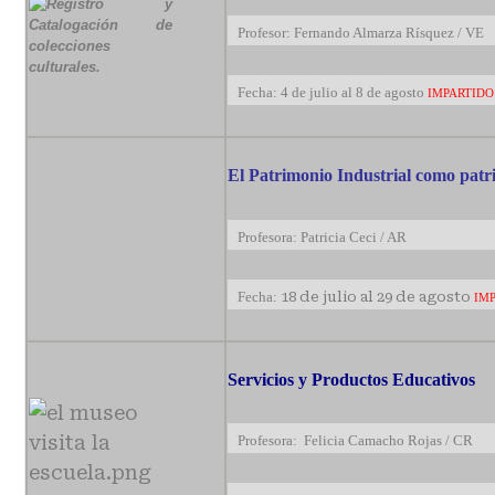
Profesor: Fernando Almarza Rísquez / VE
Fecha: 4 de julio al 8 de agosto
IMPARTIDO
El Patrimonio Industrial como patr
Profesora: Patricia Ceci / AR
Fecha:
18 de julio al 29 de agosto
IM
Servicios y Productos Educativos
Profesora: Felicia Camacho Rojas / CR