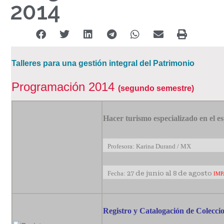
2014
Talleres para una gestión integral del Patrimonio
Programación 2014
(segundo semestre)
Hacer turismo especializado en el e
Profesora: Karina Durand / MX
Fecha:
27 de junio al 8 de agosto
IMP
Registro y Catalogación de Colecci