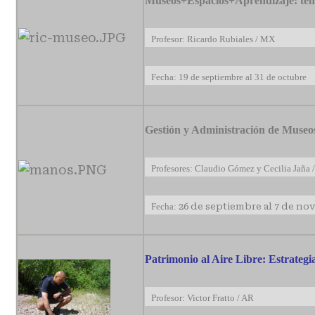
Museos+Espacios+Aprendizaje: ten
Profesor: Ricardo Rubiales / MX
Fecha: 19 de septiembre al 31 de octubre
Gestión y Administración de Museo
Profesores: Claudio Gómez y Cecilia Jaña 
Fecha:
26 de septiembre al 7 de no
Patrimonio al Aire Libre: Estrateg
Profesor: Victor Fratto / AR