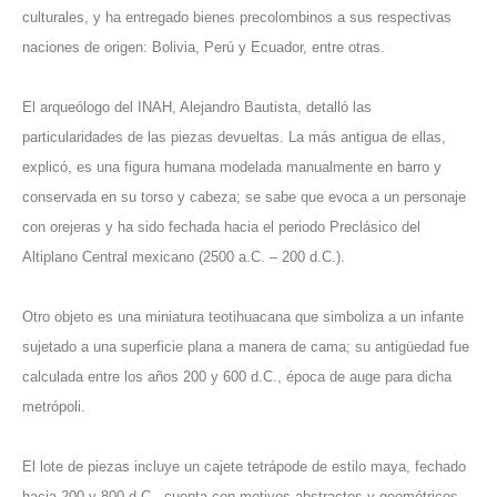
culturales, y ha entregado bienes precolombinos a sus respectivas
naciones de origen: Bolivia, Perú y Ecuador, entre otras.
El arqueólogo del INAH, Alejandro Bautista, detalló las
particularidades de las piezas devueltas. La más antigua de ellas,
explicó, es una figura humana modelada manualmente en barro y
conservada en su torso y cabeza; se sabe que evoca a un personaje
con orejeras y ha sido fechada hacia el periodo Preclásico del
Altiplano Central mexicano (2500 a.C. – 200 d.C.).
Otro objeto es una miniatura teotihuacana que simboliza a un infante
sujetado a una superficie plana a manera de cama; su antigüedad fue
calculada entre los años 200 y 600 d.C., época de auge para dicha
metrópoli.
El lote de piezas incluye un cajete tetrápode de estilo maya, fechado
hacia 200 y 800 d.C., cuenta con motivos abstractos y geométricos