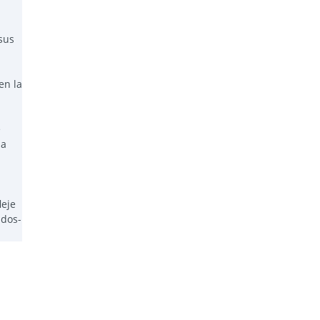
sus
en la
e
 a
leje
ados-