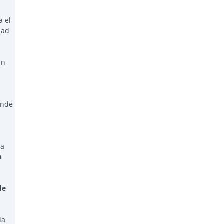
a el
dad
un
ande
ra
n
de
la