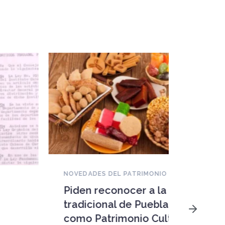
NOVEDADES DEL PATRIMONIO
Piden reconocer a la dulcería
NOVEDAD
tradicional de Puebla, México
Patrim
como Patrimonio Cultural