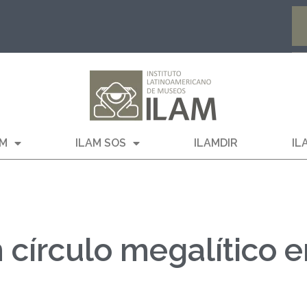
AM
ILAM SOS
ILAMDIR
IL
 círculo megalítico e