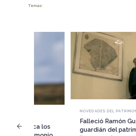
Temas:
NOVEDADES DEL PATRIMONIO
Falleció Ramón Gutiérrez,
a los
guardián del patrimonio
imonio