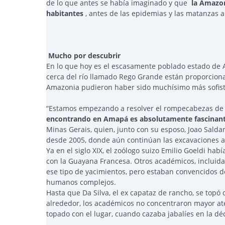
de lo que antes se había imaginado y que
la Amazon
habitantes
, antes de las epidemias y las matanzas a
Mucho por descubrir
En lo que hoy es el escasamente poblado estado de Am
cerca del río llamado Rego Grande están proporcion
Amazonia pudieron haber sido muchísimo más sofisti
“Estamos empezando a resolver el rompecabezas de 
encontrando en Amapá es absolutamente fascinan
Minas Gerais, quien, junto con su esposo, Joao Sald
desde 2005, donde aún continúan las excavaciones a
Ya en el siglo XIX, el zoólogo suizo Emilio Goeldi ha
con la Guayana Francesa. Otros académicos, incluid
ese tipo de yacimientos, pero estaban convencidos d
humanos complejos.
Hasta que Da Silva, el ex capataz de rancho, se topó
alrededor, los académicos no concentraron mayor ate
topado con el lugar, cuando cazaba jabalíes en la dé