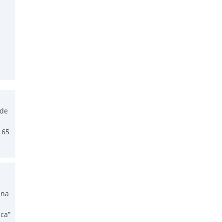
 de
 65
una
ca”