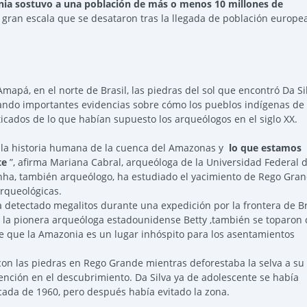
ia sostuvo a una población de más o menos 10 millones de
 gran escala que se desataron tras la llegada de población europea
apá, en el norte de Brasil, las piedras del sol que encontró Da Si
ando importantes evidencias sobre cómo los pueblos indígenas de 
cados de lo que habían supuesto los arqueólogos en el siglo XX.
la historia humana de la cuenca del Amazonas y
lo que estamos
te
”, afirma Mariana Cabral, arqueóloga de la Universidad Federal 
anha, también arqueólogo, ha estudiado el yacimiento de Rego Gra
rqueológicas.
bía detectado megalitos durante una expedición por la frontera de Br
a la pionera arqueóloga estadounidense Betty ,también se toparon
e que la Amazonia es un lugar inhóspito para los asentamientos
 con las piedras en Rego Grande mientras deforestaba la selva a su
nción en el descubrimiento. Da Silva ya de adolescente se había
cada de 1960, pero después había evitado la zona.