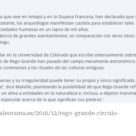
na que vive en Amapá y en la Guyana Francesa, han declarado que 
tante, los arqueólogos manifiestan cautela para establecer tales
ociedades humanas en un lapso de mil años.
dencia de grandes asentamientos, en comparación con otros sitios 
ingu.
solar en la Universidad de Colorado que escribe extensamente sobr
nes de Rego Grande han pasado del campo meramente astronómico
as ceremonias y los rituales de las culturas antiguas.
rias y su irregularidad puede tener su propio y único significado,
o”, dice Malville, planteando la posibilidad de que Rego Grande ref
 un alma a entidades en la naturaleza e, incluso, a objetos inanim
especular acerca de lo que significan sus piedras”.
paleorama.es/2016/12/rego-grande-circulo-