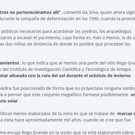
otros no perteneciéramos allí”
, comentó Da Silva, quien ahora vigil
 durante la campaña de deforestación en los 1990, cuando la priori
 públicos necesarios para acordonar las piedras, los arqueólogos
zaron a excavar el yacimiento, cuya forma es, más o menos, la de 
unas dos millas de distancia de donde es posible que procedan los
ramientos
, lo que indica que al menos una parte del sitio Rego Gr
del Instituto de Investigación Científica y Tecnológica de Amapá
star alineada con la ruta del sol durante el solsticio de invierno
.
piedra fue posicionado de forma que no proyectase ninguna somb
leva a pensar que este conjunto megalítico formase posiblemente
u
rio solar
.
alíticos menos elaborados de la zona es que se tratase de
marcas 
 la zona hace aproximadamente mil años, cuando se cree que fue
mo encaja Rego Grande en la visión que se está elaborando sobre 