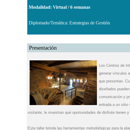
Modalidad: Virtual / 6 semanas
Diplomado/Temática: Estrategias de Gestión
Presentación
Los Centros de In
generar vínculos a
que presentan. Cu
diseñados pueden c
comunicación y pr
entrada a un sitio 
visitante, le muestran qué oportunidades de disfrute tienen 
Este taller brinda las herramientas metodológicas para la pla