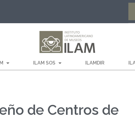
AM
ILAM SOS
ILAMDIR
IL
seño de Centros de