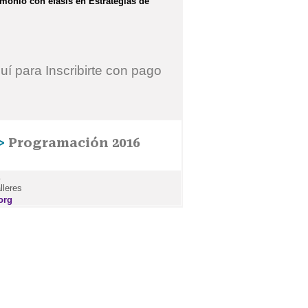
monio con éfasis en Estrategias de
uí para Inscribirte con pago
>>
Programación 2016
lleres
org