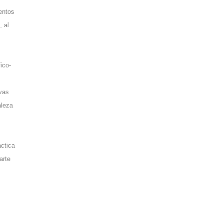
ientos
, al
ico-
ivas
aleza
áctica
arte