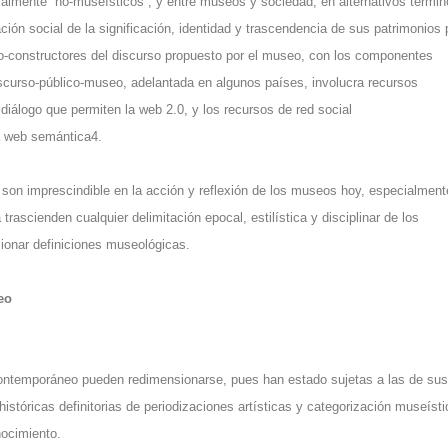
almente “no-museísticos”, y entre museos y sociedad, en alternativos términ
ción social de la significación, identidad y trascendencia de sus patrimonios 
co-constructores del discurso propuesto por el museo, con los componentes
iscurso-público-museo, adelantada en algunos países, involucra recursos
 diálogo que permiten la web 2.0, y los recursos de red social
la web semántica4.
 son imprescindible en la acción y reflexión de los museos hoy, especialment
 trascienden cualquier delimitación epocal, estilística y disciplinar de los
ionar definiciones museológicas.
eo
contemporáneo pueden redimensionarse, pues han estado sujetas a las de sus
tóricas definitorias de periodizaciones artísticas y categorización museísti
nocimiento.