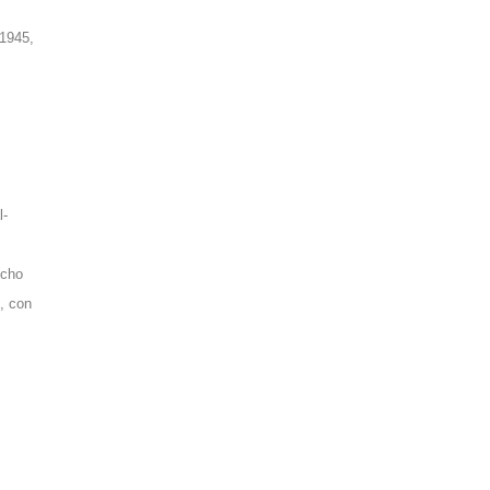
 1945,
l-
icho
, con