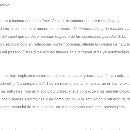
activo.
r se relaciona con Jean-Yves Veillard, historiador del arte-museólogo y
oderno, quien define al museo como “
centro de interpretación y de reflexión so
n del papel que ha desempeñado respecto de las sociedades pasadas
”3. Lo
ción, reubicándolo en reflexiones contemporáneas allende la división de natura
gia del pasado. Estas dimensiones nuevas no sustituyen otras ya establecidas
ticas hoy, implican revisión de análisis, alcances y narrativas. Y acá entra la
moderno” y “contemporáneo”. Hoy se redimensionan e involucran en las reflexi
ncias naturales, físicas y socio-culturales, y sus consecuencias epistemológic
 posibilidades electrónicas y de computación, y la activación o refuerzo de ri
esta potencial de sus usuarios, en sus contextos estéticos, sociológicos,