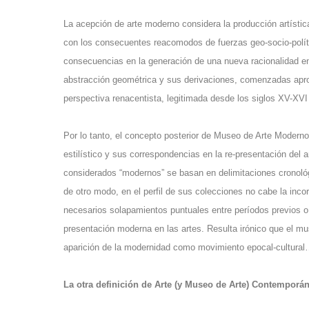
La acepción de arte moderno considera la producción artíst
con los consecuentes reacomodos de fuerzas geo-socio-políti
consecuencias en la generación de una nueva racionalidad en l
abstracción geométrica y sus derivaciones, comenzadas aprox
perspectiva renacentista, legitimada desde los siglos XV-XV
Por lo tanto, el concepto posterior de Museo de Arte Moderno
estilístico y sus correspondencias en la re-presentación de
considerados “modernos” se basan en delimitaciones cronológ
de otro modo, en el perfil de sus colecciones no cabe la inco
necesarios solapamientos puntuales entre períodos previos o 
presentación moderna en las artes. Resulta irónico que el m
aparición de la modernidad como movimiento epocal-cultural
La otra definición de Arte (y Museo de Arte) Contemporá