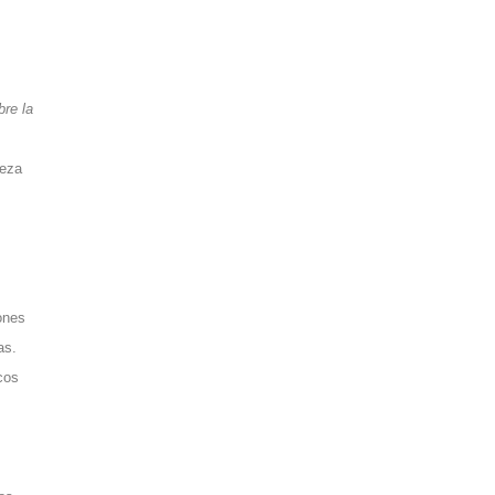
bre la
leza
,
ones
as.
cos