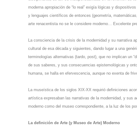
moderna apropiación de “lo real” exigía lógicas y dispositivo
y lenguajes científicos de entonces (geometría, matemáticas, a
arte renacentista no se le considere moderno… Excelente pret
La consciencia de la crisis de la modernidad y su narrativa ap
cultural de esa década y siguientes, dando lugar a una gen
terminologías alternativas (tardo, post), que no implican un
de sus saberes, y sus consecuencias epistemológicas y ontol
humana, se halla en efervescencia, aunque no exenta de friv
La museística de los siglos XIX-XX requirió definiciones aco
artística expresaban las narrativas de la modernidad, y sus ac
moderno como del museo correspondiente, a la luz de los po
La definición de Arte (y Museo de Arte) Moderno