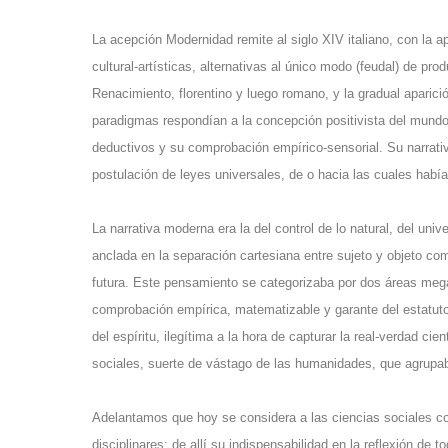
La acepción Modernidad remite al siglo XIV italiano, con la 
cultural-artísticas, alternativas al único modo (feudal) de pr
Renacimiento, florentino y luego romano, y la gradual aparic
paradigmas respondían a la concepción positivista del mundo,
deductivos y su comprobación empírico-sensorial. Su narrati
postulación de leyes universales, de o hacia las cuales había
La narrativa moderna era la del control de lo natural, del u
anclada en la separación cartesiana entre sujeto y objeto co
futura. Este pensamiento se categorizaba por dos áreas mega-
comprobación empírica, matematizable y garante del estatuto 
del espíritu, ilegítima a la hora de capturar la real-verdad ci
sociales, suerte de vástago de las humanidades, que agrupab
Adelantamos que hoy se considera a las ciencias sociales co
disciplinares; de allí su indispensabilidad en la reflexión de