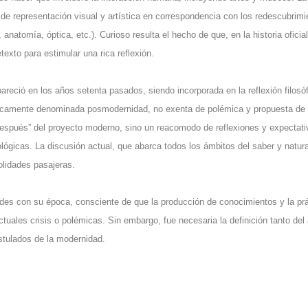
s de representación visual y artística en correspondencia con los redescubrim
natomía, óptica, etc.). Curioso resulta el hecho de que, en la historia oficial
exto para estimular una rica reflexión.
areció en los años setenta pasados, siendo incorporada en la reflexión filosóf
éricamente denominada posmodernidad, no exenta de polémica y propuesta de
 “después” del proyecto moderno, sino un reacomodo de reflexiones y expectat
ógicas. La discusión actual, que abarca todos los ámbitos del saber y natur
olidades pasajeras.
rdes con su época, consciente de que la producción de conocimientos y la pr
tuales crisis o polémicas. Sin embargo, fue necesaria la definición tanto del 
stulados de la modernidad.