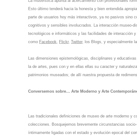
La museística apunta al acercamiento con profesionales form
Esto último tenderá hacia la honesta y bien entendida apropia
parte de usuarios hoy más interactivos, ya no pasivos sino 
cognitivos y sensibles involucrados. La interacción museo-d
tecnológicos e informáticos y las facilidades de interacción y
como
Facebook
,
Flickr
,
Twitter
, los Blogs, y especialmente 
Las dimensiones epistemológicas, disciplinares y educativas
la de artes, pues con y en ellas ellas su caracter y naturaleza
patrimonios museados; de allí nuestra propuesta de redimens
Conversemos sobre… Arte Moderno y Arte Contemporán
Las tradicionales definiciones de museo de arte moderno y 
colecciones. Bosquejemos brevemente circunstancias socio-his
íntimamente ligadas con el estado y evolución epocal del co