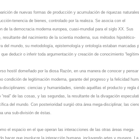
aparición de nuevas formas de producción y acumulación de riquezas naturale
oducción-tenencia de bienes, controlado por la realeza. Se asocia con el
ión de la democracia moderna europea, cuasi-mundial para el siglo XX. Sus
 resultante del nacimiento de la scientia moderna, sus métodos hipotético-
va del mundo, su metodología, epistemología y ontología estaban marcadas p
 que deducir o inferir toda argumentación y creación de conocimiento “legítim
niverso hostil domeñado por la diosa Razón, en una manera de conocer y pensar
mo condición de legitimación moderna, garante del progreso y la felicidad hu
disciplinares: ciencias y humanidades, siendo aquéllas el producto y regla d
“real” de las cosas, y las segundas, la resultante de la divagación especulat
entífica del mundo. Con posterioridad surgió otra área mega-disciplinar, las cien
a una sub-división de éstas.
mo el espacio en el que operan las interacciones de las otras áreas mega-
 todo hacer que involucre la interacción humana, incluyendo artes y museos. La