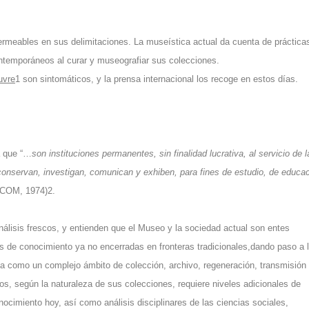
permeables en sus delimitaciones. La museística actual da cuenta de práctica
ntemporáneos al curar y museografiar sus colecciones.
uvre
1 son sintomáticos, y la prensa internacional los recoge en estos días.
a que “…
son instituciones permanentes, sin finalidad lucrativa, al servicio de l
 conservan, investigan, comunican y exhiben, para fines de estudio, de educa
ICOM, 1974)2.
lisis frescos, y entienden que el Museo y la sociedad actual son entes
s de conocimiento ya no encerradas en fronteras tradicionales,dando paso a 
tica como un complejo ámbito de colección, archivo, regeneración, transmisión
tos, según la naturaleza de sus colecciones, requiere niveles adicionales de
ocimiento hoy, así como análisis disciplinares de las ciencias sociales,