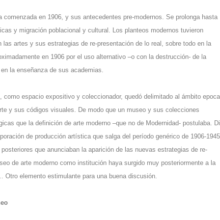
ica comenzada en 1906, y sus antecedentes pre-modernos. Se prolonga hasta
cas y migración poblacional y cultural. Los planteos modernos tuvieron
as artes y sus estrategias de re-presentación de lo real, sobre todo en la
imadamente en 1906 por el uso alternativo –o con la destrucción- de la
I en la enseñanza de sus academias.
, como espacio expositivo y coleccionador, quedó delimitado al ámbito epoca
l arte y sus códigos visuales. De modo que un museo y sus colecciones
icas que la definición de arte moderno –que no de Modernidad- postulaba. D
rporación de producción artística que salga del período genérico de 1906-1945
posteriores que anunciaban la aparición de las nuevas estrategias de re-
useo de arte moderno como institución haya surgido muy posteriormente a la
… Otro elemento estimulante para una buena discusión.
neo