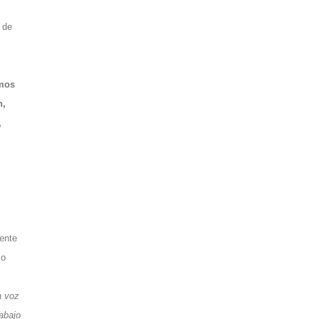
 de
amos
n,
,
mente
zo
a voz
rabajo