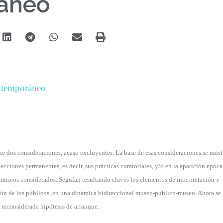
áneo
ntemporáneo
e dos consideraciones, acaso excluyentes. La base de esas consideraciones se most
ciones permanentes, es decir, sus prácticas curatoriales, y/o en la aparición epoca
e museos considerados. Seguían resultando claves los elementos de interpretación y
ación de los públicos, en una dinámica bidireccional museo-público-museo. Ahora se
 reconsiderada hipótesis de arranque.