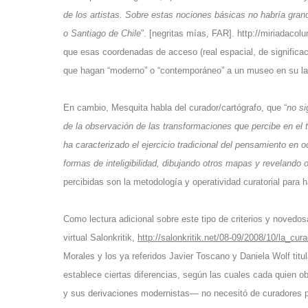
de los artistas. Sobre estas nociones básicas no habría gran
o Santiago de Chile
”. [negritas mías, FAR].
http://miriadacol
que esas coordenadas de acceso (real espacial, de signific
que hagan “moderno” o “contemporáneo” a un museo en su la
En cambio, Mesquita habla del curador/cartógrafo, que “
no si
de la observación de las transformaciones que percibe en el 
ha caracterizado el ejercicio tradicional del pensamiento en 
formas de inteligibilidad, dibujando otros mapas y revelando
percibidas son la metodología y operatividad curatorial para
Como lectura adicional sobre este tipo de criterios y novedos
virtual Salonkritik,
http://salonkritik.net/08-09/2008/10/la_c
Morales y los ya referidos Javier Toscano y Daniela Wolf tit
establece ciertas diferencias, según las cuales cada quien o
y sus derivaciones modernistas— no necesitó de curadores p