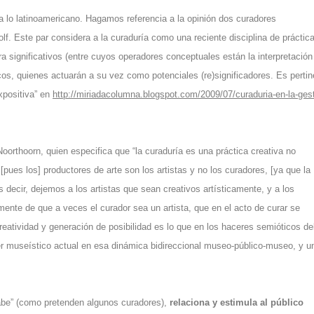
 lo latinoamericano. Hagamos referencia a la opinión dos curadores
. Este par considera a la curaduría como una reciente disciplina de práctic
a significativos (entre cuyos operadores conceptuales están la interpretación
icos, quienes actuarán a su vez como potenciales (re)significadores. Es pertin
expositiva” en
http://miriadacolumna.blogspot.com/2009/07/curaduria-en-la-gest
Noorthoorn, quien especifica que “la curaduría es una práctica creativa no
 [pues los] productores de arte son los artistas y no los curadores, [ya que la
Es decir, dejemos a los artistas que sean creativos artísticamente, y a los
ente de que a veces el curador sea un artista, que en el acto de curar se
atividad y generación de posibilidad es lo que en los haceres semióticos de
r museístico actual en esa dinámica bidireccional museo-público-museo, y u
sabe” (como pretenden algunos curadores),
relaciona y estimula al público