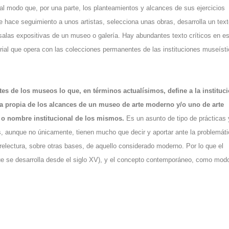
tal modo que, por una parte, los planteamientos y alcances de sus ejercicios
ue hace seguimiento a unos artistas, selecciona unas obras, desarrolla un tex
s salas expositivas de un museo o galería. Hay abundantes texto críticos en e
rial que opera con las colecciones permanentes de las instituciones museíst
es de los museos lo que, en términos actualísimos, define a la instituc
a propia de los alcances de un museo de arte moderno y/o uno de arte
 o nombre institucional de los mismos.
Es un asunto de tipo de prácticas 
les, aunque no únicamente, tienen mucho que decir y aportar ante la problemát
lectura, sobre otras bases, de aquello considerado moderno. Por lo que el
(que se desarrolla desde el siglo XV), y el concepto contemporáneo, como mod