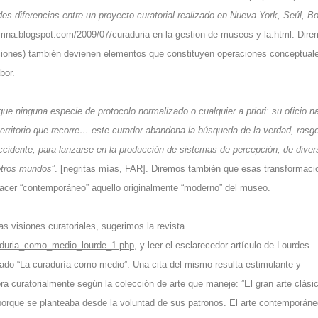
des diferencias entre un proyecto curatorial realizado en Nueva York, Seúl, B
umna.blogspot.com/2009/07/curaduria-en-la-gestion-de-museos-y-la.html
. Dir
aciones) también devienen elementos que constituyen operaciones conceptual
bor.
gue ninguna especie de protocolo normalizado o cualquier a priori: su oficio n
territorio que recorre… este curador abandona la búsqueda de la verdad, rasg
occidente, para lanzarse en la producción de sistemas de percepción, de dive
 otros mundos
”. [negritas mías, FAR]. Diremos también que esas transformaci
 hacer “contemporáneo” aquello originalmente “moderno” del museo.
as visiones curatoriales, sugerimos la revista
uraduria_como_medio_lourde_1.php
, y leer el esclarecedor artículo de Lourdes
ulado “La curaduría como medio”. Una cita del mismo resulta estimulante y
bra curatorialmente según la colección de arte que maneje: ”El gran arte clás
orque se planteaba desde la voluntad de sus patronos. El arte contemporáne