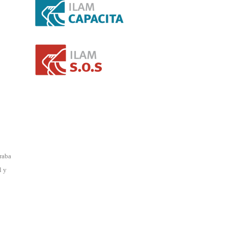
raba
l y