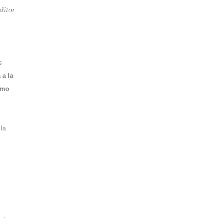
ditor
s
 a la
como
la