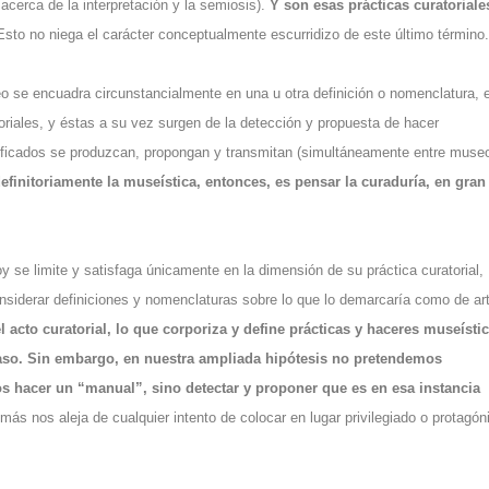
acerca de la interpretación y la semiosis).
Y son esas prácticas curatoriale
Esto no niega el carácter conceptualmente escurridizo de este último término.
 se encuadra circunstancialmente en una u otra definición o nomenclatura, 
iales, y éstas a su vez surgen de la detección y propuesta de hacer
gnificados se produzcan, propongan y transmitan (simultáneamente entre muse
efinitoriamente la museística, entonces, es pensar la curaduría, en gran
.
oy se limite y satisfaga únicamente en la dimensión de su práctica curatorial,
nsiderar definiciones y nomenclaturas sobre lo que lo demarcaría como de ar
el acto curatorial, lo que corporiza y define prácticas y haceres museísti
so. Sin embargo, en nuestra ampliada hipótesis no pretendemos
nos hacer un “manual”, sino detectar y proponer que es en esa instancia
ás nos aleja de cualquier intento de colocar en lugar privilegiado o protagón