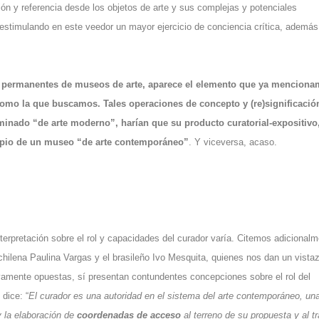
ión y referencia desde los objetos de arte y sus complejas y potenciales
, estimulando en este veedor un mayor ejercicio de conciencia crítica, además
 permanentes de museos de arte, aparece el elemento que ya mencion
 como la que buscamos. Tales operaciones de concepto y (re)significació
inado “de arte moderno”, harían que su producto curatorial-expositivo
opio de un museo “de arte contemporáneo”
. Y viceversa, acaso.
terpretación sobre el rol y capacidades del curador varía. Citemos adicional
hilena Paulina Vargas y el brasileño Ivo Mesquita, quienes nos dan un vista
ivamente opuestas, sí presentan contundentes concepciones sobre el rol del
dice: “
El curador es una autoridad en el sistema del arte contemporáneo, un
y la elaboración de
coordenadas de acceso
al terreno de su propuesta y al t