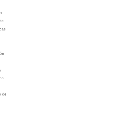
to
ste
icas
ión
y
ica
o de