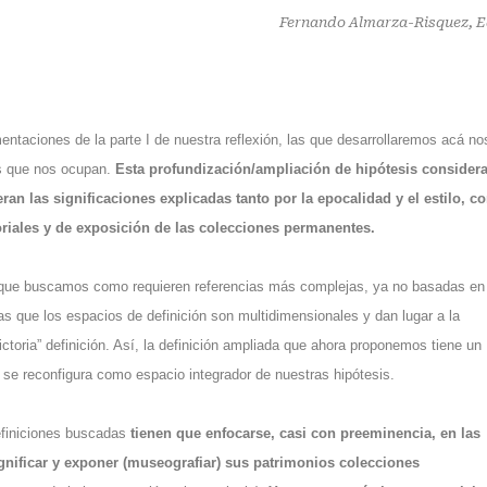
Fernando Almarza-Risquez, E
entaciones de la parte I de nuestra reflexión, las que desarrollaremos acá no
nes que nos ocupan.
Esta profundización/ampliación de hipótesis considera
n las significaciones explicadas tanto por la epocalidad y el estilo, 
atoriales y de exposición de las colecciones permanentes.
 que buscamos como requieren referencias más complejas, ya no basadas en 
s que los espacios de definición son multidimensionales y dan lugar a la
toria” definición. Así, la definición ampliada que ahora proponemos tiene un
 y se reconfigura como espacio integrador de nuestras hipótesis.
finiciones buscadas
tienen que enfocarse, casi con preeminencia, en las
significar y exponer (museografiar) sus patrimonios colecciones