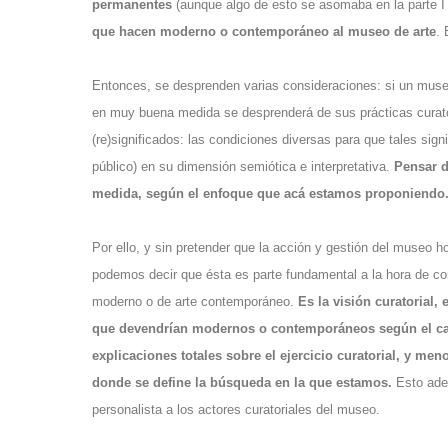
permanentes
(aunque algo de esto se asomaba en la parte I 
que hacen moderno o contemporáneo al museo de arte
. 
Entonces, se desprenden varias consideraciones: si un museo
en muy buena medida se desprenderá de sus prácticas curator
(re)significados: las condiciones diversas para que tales si
público) en su dimensión semiótica e interpretativa.
Pensar d
medida, según el enfoque que acá estamos proponiendo
Por ello, y sin pretender que la acción y gestión del museo h
podemos decir que ésta es parte fundamental a la hora de co
moderno o de arte contemporáneo.
Es la visión curatorial, 
que devendrían modernos o contemporáneos según el ca
explicaciones totales sobre el ejercicio curatorial, y me
donde se define la búsqueda en la que estamos.
Esto adem
personalista a los actores curatoriales del museo.