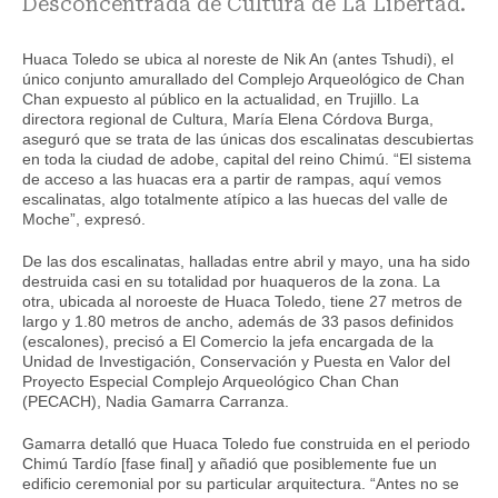
Desconcentrada de Cultura de La Libertad.
Huaca Toledo se ubica al noreste de Nik An (antes Tshudi), el
único conjunto amurallado del Complejo Arqueológico de Chan
Chan expuesto al público en la actualidad, en Trujillo. La
directora regional de Cultura, María Elena Córdova Burga,
aseguró que se trata de las únicas dos escalinatas descubiertas
en toda la ciudad de adobe, capital del reino Chimú. “El sistema
de acceso a las huacas era a partir de rampas, aquí vemos
escalinatas, algo totalmente atípico a las huecas del valle de
Moche”, expresó.
De las dos escalinatas, halladas entre abril y mayo, una ha sido
destruida casi en su totalidad por huaqueros de la zona. La
otra, ubicada al noroeste de Huaca Toledo, tiene 27 metros de
largo y 1.80 metros de ancho, además de 33 pasos definidos
(escalones), precisó a El Comercio la jefa encargada de la
Unidad de Investigación, Conservación y Puesta en Valor del
Proyecto Especial Complejo Arqueológico Chan Chan
(PECACH), Nadia Gamarra Carranza.
Gamarra detalló que Huaca Toledo fue construida en el periodo
Chimú Tardío [fase final] y añadió que posiblemente fue un
edificio ceremonial por su particular arquitectura. “Antes no se