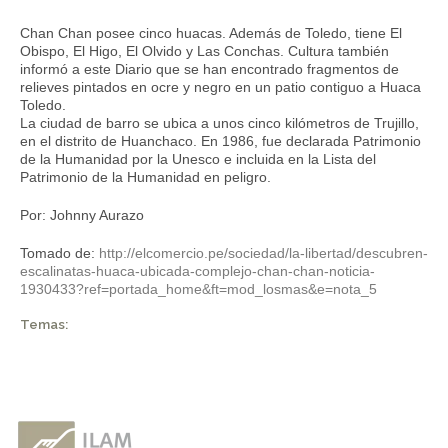
Chan Chan posee cinco huacas. Además de Toledo, tiene El
Obispo, El Higo, El Olvido y Las Conchas. Cultura también
informó a este Diario que se han encontrado fragmentos de
relieves pintados en ocre y negro en un patio contiguo a Huaca
Toledo.
La ciudad de barro se ubica a unos cinco kilómetros de Trujillo,
en el distrito de Huanchaco. En 1986, fue declarada Patrimonio
de la Humanidad por la Unesco e incluida en la Lista del
Patrimonio de la Humanidad en peligro.
Por: Johnny Aurazo
Tomado de:
http://elcomercio.pe/sociedad/la-libertad/descubren-
escalinatas-huaca-ubicada-complejo-chan-chan-noticia-
1930433?ref=portada_home&ft=mod_losmas&e=nota_5
Temas: