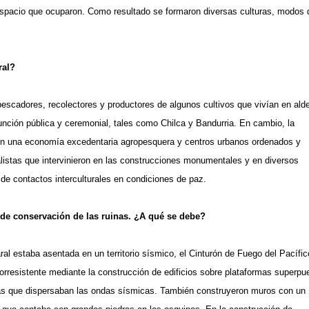
l espacio que ocuparon. Como resultado se formaron diversas culturas, modos 
ral?
pescadores, recolectores y productores de algunos cultivos que vivían en ald
ción pública y ceremonial, tales como Chilca y Bandurria. En cambio, la
con una economía excedentaria agropesquera y centros urbanos ordenados y
alistas que intervinieron en las construcciones monumentales y en diversos
de contactos interculturales en condiciones de paz.
 de conservación de las ruinas. ¿A qué se debe?
al estaba asentada en un territorio sísmico, el Cinturón de Fuego del Pacífic
orresistente mediante la construcción de edificios sobre plataformas superpu
dras que dispersaban las ondas sísmicas. También construyeron muros con un