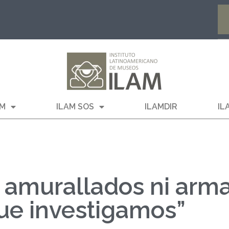
AM
ILAM SOS
ILAMDIR
IL
s amurallados ni arm
 que investigamos”