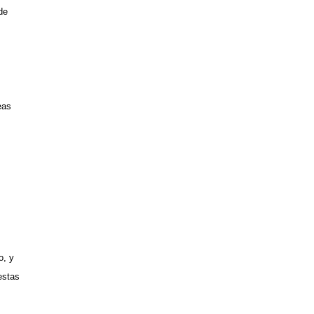
de
eas
o, y
estas