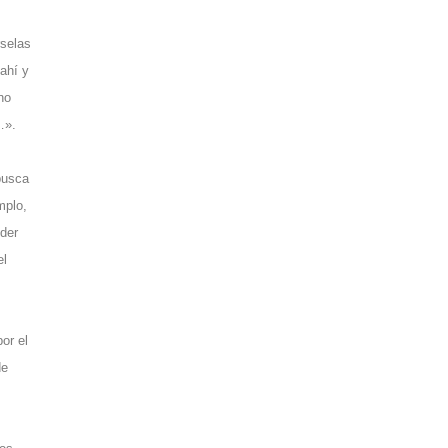
rselas
ahí y
no
…».
busca
mplo,
nder
el
or el
de