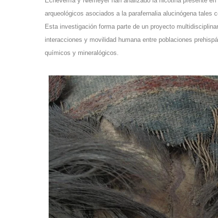
Echeverría y Niemeyer han analizado la nicotina presente en 
arqueológicos asociados a la parafernalia alucinógena tales 
Esta investigación forma parte de un proyecto multidisciplin
interacciones y movilidad humana entre poblaciones prehispán
químicos y mineralógicos.