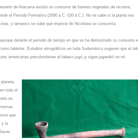
desierto de Atacama existió un consumo de fuentes vegetales de nicotina,
sde el Período Formativo (2000 a.C.-100 d.C.). No se sabe si la planta era
ecinas, y tampoco se sabe qué especie de Nicotiana se consumía.
aunque durante el período de tiempo en que se ha demostrado su consumo e
como tabletas. Estudios etnográficos en toda Sudamérica sugieren que el ta
turas americanas precolombinas el tabaco jugó ¡y sigue jugando! un rol
 planeta.
en todo el
erto es
xtremas
encio que
 y la
Javier