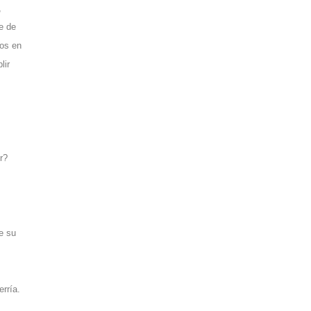
,
e de
íos en
lir
r?
e su
rría.