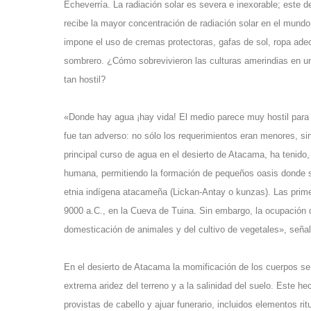
Echeverría. La radiación solar es severa e inexorable; este d
recibe la mayor concentración de radiación solar en el mundo
impone el uso de cremas protectoras, gafas de sol, ropa ade
sombrero. ¿Cómo sobrevivieron las culturas amerindias en un
tan hostil?
«Donde hay agua ¡hay vida! El medio parece muy hostil para 
fue tan adverso: no sólo los requerimientos eran menores, sin
principal curso de agua en el desierto de Atacama, ha tenido,
humana, permitiendo la formación de pequeños oasis donde 
etnia indígena atacameña (Lickan-Antay o kunzas). Las prim
9000 a.C., en la Cueva de Tuina. Sin embargo, la ocupación 
domesticación de animales y del cultivo de vegetales», señal
En el desierto de Atacama la momificación de los cuerpos se 
extrema aridez del terreno y a la salinidad del suelo. Este 
provistas de cabello y ajuar funerario, incluidos elementos r