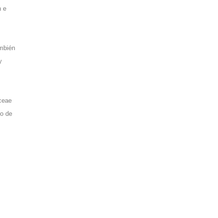
n e
ambién
y
aceae
mo de