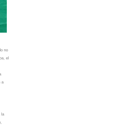
do no
oa, el
a
 a
 la
n,