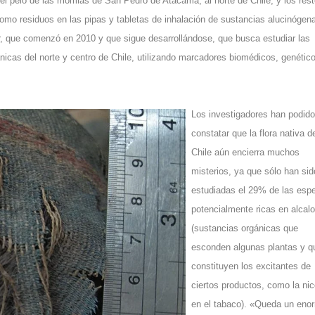
el pelo de las momias de San Pedro de Atacama, al norte de Chile, y los res
como residuos en las pipas y tabletas de inhalación de sustancias alucinógen
ar, que comenzó en 2010 y que sigue desarrollándose, que busca estudiar las
icas del norte y centro de Chile, utilizando marcadores biomédicos, genétic
Los investigadores han podido
constatar que la flora nativa d
Chile aún encierra muchos
misterios, ya que sólo han sid
estudiadas el 29% de las esp
potencialmente ricas en alcal
(sustancias orgánicas que
esconden algunas plantas y q
constituyen los excitantes de
ciertos productos, como la nic
en el tabaco). «Queda un eno