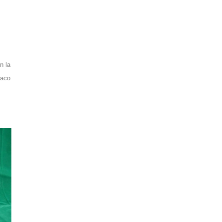
n la
baco