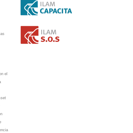
ias
on el
a
sset
on
e
encia