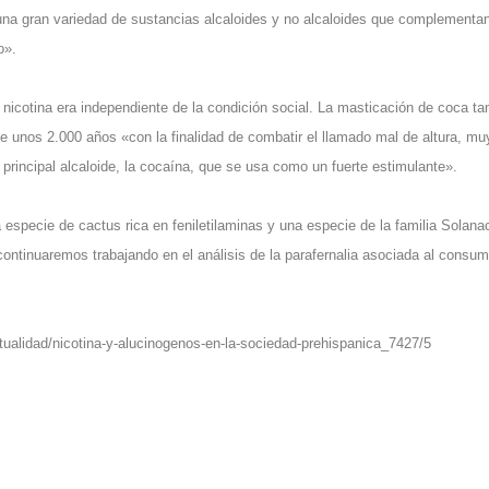
una gran variedad de sustancias alcaloides y no alcaloides que complementa
o».
icotina era independiente de la condición social. La masticación de coca t
e unos 2.000 años «con la finalidad de combatir el llamado mal de altura, mu
principal alcaloide, la cocaína, que se usa como un fuerte estimulante».
especie de cactus rica en feniletilaminas y una especie de la familia Solan
continuaremos trabajando en el análisis de la parafernalia asociada al consu
tualidad/nicotina-y-alucinogenos-en-la-sociedad-prehispanica_7427/5