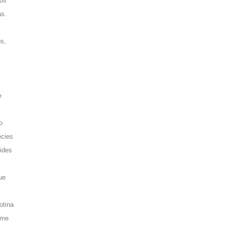
tos
as.
os,
e
o
ecies
oides
ue
otina
rme