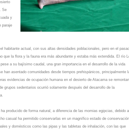
esierto
. Se
cuada y
 paraje
el habitante actual, con sus altas densidades poblacionales, pero en el pasa
o que la flora y la fauna era más abundante y estaba más extendida. El río L
 pese a su bajísimo caudal, una gran importancia en el desarrollo de la vida
se han asentado comunidades desde tiempos prehispánicos, principalmente l
eras evidencias de ocupación humana en el desierto de Atacama se remontan
de grupos sedentarios ocurrió solamente después del desarrollo de la
a.
ha producido de forma natural, a diferencia de las momias egipcias, debido a
hecho casual ha permitido conservarlas en un magnífico estado de conservació
ituales y domésticos como las pipas y las tabletas de inhalación, con las que