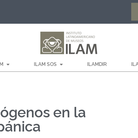
AM
ILAM SOS
ILAMDIR
IL
nógenos en la
pánica