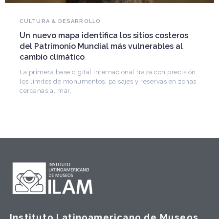
NOVEDADES DEL PATRIMONIO
Falleció Ramón Gutiérrez, guardián del
patrimonio iberoamericano
Arquitecto, historiador e Investigador Superior del
CONICET, fundó el CEDODAL e impulsó los Seminarios
de Arquitectura Latinoamericana. Publicó más de
n
s
Instituto Latinoamericano de Museos