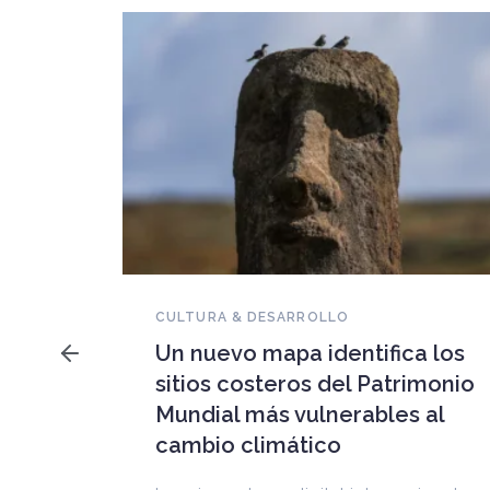
NOVEDADES DEL PATRIMONIO
Falleció Ramón Gutiérrez,
a los
guardián del patrimonio
imonio
iberoamericano
 al
Arquitecto, historiador e Investigador
Superior del CONICET, fundó el