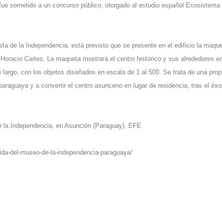
n fue sometido a un concurso público, otorgado al estudio español Ecosistema
a de la Independencia, está previsto que se presente en el edificio la maqu
, Horacio Cartes. La maqueta mostrará el centro histórico y sus alrededores e
largo, con los objetos diseñados en escala de 1 al 500. Se trata de una pro
 paraguaya y a convertir el centro asunceno en lugar de residencia, tras el éx
de la Independencia, en Asunción (Paraguay). EFE
vida-del-museo-de-la-independencia-paraguaya/