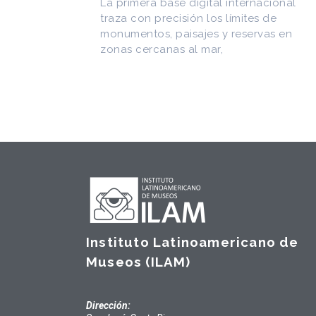
CEDODAL e impulsó los Seminarios de
cional
Arquitectura Latinoamericana. Publicó
de
más de
as en
Instituto Latinoamericano de
Museos (ILAM)
Dirección: