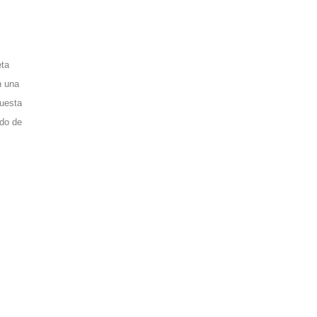
eta
n una
puesta
odo de