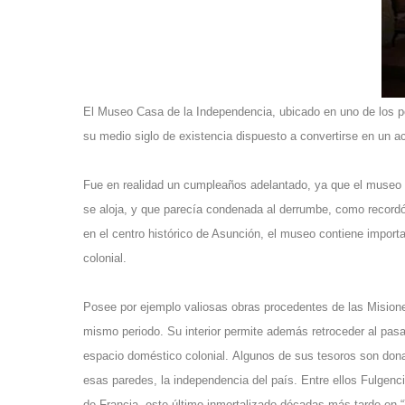
El Museo Casa de la Independencia, ubicado en uno de los p
su medio siglo de existencia dispuesto a convertirse en un ac
Fue en realidad un cumpleaños adelantado, ya que el museo 
se aloja, y que parecía condenada al derrumbe, como recordó 
en el centro histórico de Asunción, el museo contiene import
colonial.
Posee por ejemplo valiosas obras procedentes de las Misione
mismo periodo. Su interior permite además retroceder al pasa
espacio doméstico colonial. Algunos de sus tesoros son dona
esas paredes, la independencia del país. Entre ellos Fulgen
de Francia, este último inmortalizado décadas más tarde en 