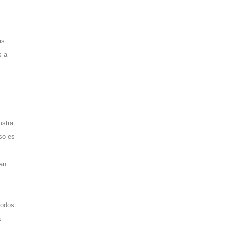
as
s a
ustra
so es
jan
todos
a