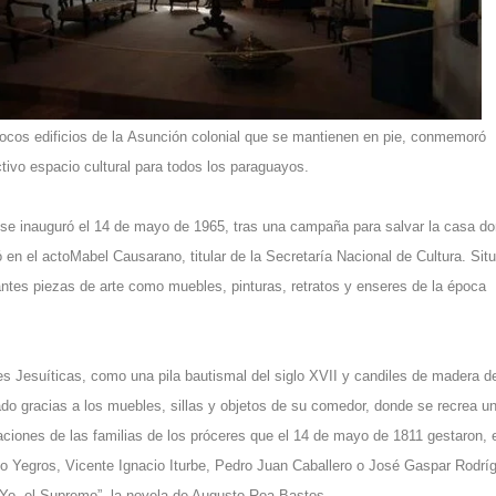
ocos edificios de la Asunción colonial que se mantienen en pie, conmemoró
tivo espacio cultural para todos los paraguayos.
se inauguró el 14 de mayo de 1965, tras una campaña para salvar la casa d
en el actoMabel Causarano, titular de la Secretaría Nacional de Cultura. Sit
antes piezas de arte como muebles, pinturas, retratos y enseres de la época
s Jesuíticas, como una pila bautismal del siglo XVII y candiles de madera d
do gracias a los muebles, sillas y objetos de su comedor, donde se recrea u
ciones de las familias de los próceres que el 14 de mayo de 1811 gestaron, 
cio Yegros, Vicente Ignacio Iturbe, Pedro Juan Caballero o José Gaspar Rodrí
“Yo, el Supremo”, la novela de Augusto Roa Bastos.