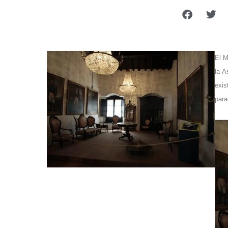
El
M
la
As
exis
para