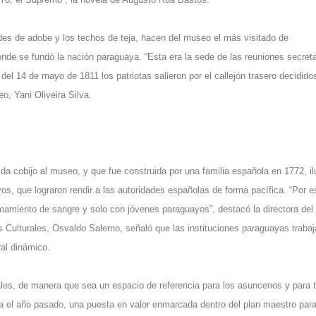
des de adobe y los techos de teja, hacen del museo el más visitado de
nde se fundó la nación paraguaya. “Esta era la sede de las reuniones secret
l 14 de mayo de 1811 los patriotas salieron por el callejón trasero decidido
eo, Yani Oliveira Silva.
a cobijo al museo, y que fue construida por una familia española en 1772, il
os, que lograron rendir a las autoridades españolas de forma pacífica. “Por e
mamiento de sangre y solo con jóvenes paraguayos”, destacó la directora del
s Culturales, Osvaldo Salerno, señaló que las instituciones paraguayas traba
al dinámico.
urales, de manera que sea un espacio de referencia para los asuncenos y para 
da el año pasado, una puesta en valor enmarcada dentro del plan maestro par