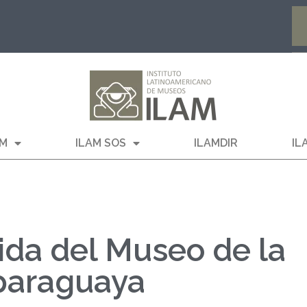
AM
ILAM SOS
ILAMDIR
IL
ida del Museo de la
paraguaya