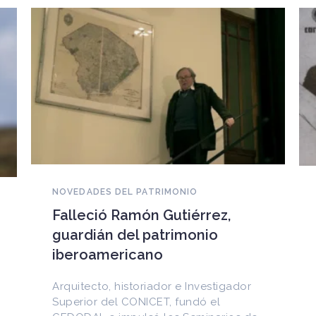
NOVEDADES DEL PATRIMONIO
EEUU devuelve a Cuba
documentos históricos
sustraídos del Archivo
Nacional y puestos a la venta
en internet