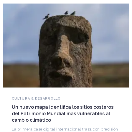
NO
CULTURA & DESARROLLO
Fa
Un nuevo mapa identifica los sitios costeros
pa
del Patrimonio Mundial más vulnerables al
Arq
cambio climático
CO
de 
La primera base digital internacional traza con precisión