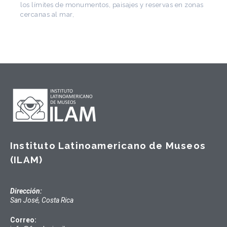
los límites de monumentos, paisajes y reservas en zonas
cercanas al mar,
Instituto Latinoamericano de Museos
(ILAM)
Dirección:
San José, Costa Rica
Correo: