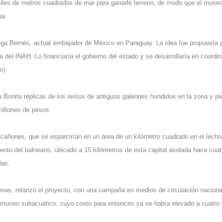
 miles de metros cuadrados de mar para ganarle terreno, de modo que el muse
ua.
ga Bernés, actual embajador de México en Paraguay. La idea fue propuesta 
del INAH. Lo financiaría el gobierno del estado y se desarrollaría en coordi
m).
ya Bonita réplicas de los restos de antiguos galeones hundidos en la zona y p
millones de pesos.
cañones, que se esparcirían en un área de un kilómetro cuadrado en el lecho
to del balneario, ubicado a 15 kilómetros de esta capital asolada hace cuat
las.
enas, relanzó el proyecto, con una campaña en medios de circulación naciona
el museo subacuático, cuyo costo para entonces ya se había elevado a cuatro