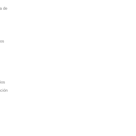
ía de
vos
ios
nción