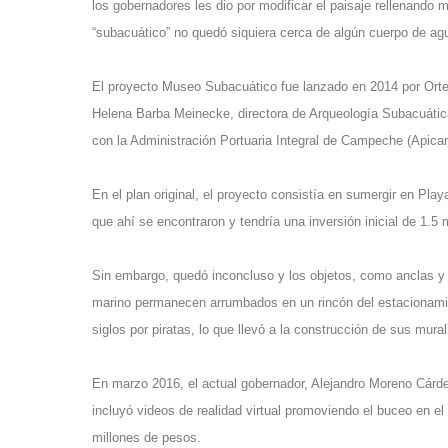
los gobernadores les dio por modificar el paisaje rellenando
“subacuático” no quedó siquiera cerca de algún cuerpo de ag
El proyecto Museo Subacuático fue lanzado en 2014 por Orte
Helena Barba Meinecke, directora de Arqueología Subacuática 
con la Administración Portuaria Integral de Campeche (Apica
En el plan original, el proyecto consistía en sumergir en Pla
que ahí se encontraron y tendría una inversión inicial de 1.5 
Sin embargo, quedó inconcluso y los objetos, como anclas y 
marino permanecen arrumbados en un rincón del estacionamien
siglos por piratas, lo que llevó a la construcción de sus mural
En marzo 2016, el actual gobernador, Alejandro Moreno Cárd
incluyó videos de realidad virtual promoviendo el buceo en 
millones de pesos.