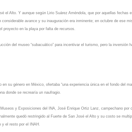
sé el Alto. Y aunque según Lirio Suárez Améndola, que por aquellas fechas e
n considerable avance y su inauguración era inminente; en octubre de ese m
l proyecto en la playa por falta de recursos.
rucción del museo “subacuático” para incentivar el turismo, pero la inversión 
 en su género en México, ofertaba “una experiencia única en el fondo del ma
na donde se recrearía un naufragio.
de Museos y Exposiciones del INA, José Enrique Ortiz Lanz, campechano por c
nalmente quedó restringido al Fuerte de San José el Alto y su costo se multip
 y el resto por el INAH.