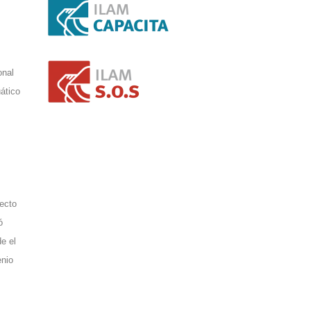
onal
ático
ecto
ó
e el
nio