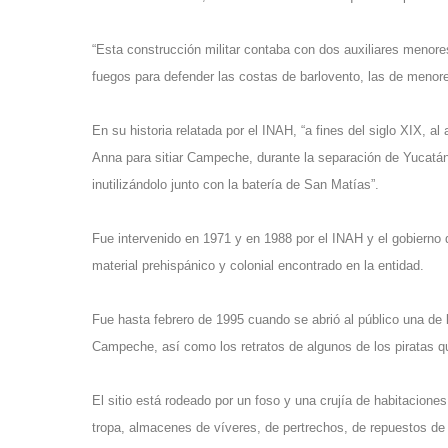
“Esta construcción militar contaba con dos auxiliares men
fuegos para defender las costas de barlovento, las de menore
En su historia relatada por el INAH, “a fines del siglo XIX, a
Anna para sitiar Campeche, durante la separación de Yucatán
inutilizándolo junto con la batería de San Matías”.
Fue intervenido en 1971 y en 1988 por el INAH y el gobierno
material prehispánico y colonial encontrado en la entidad.
Fue hasta febrero de 1995 cuando se abrió al público una de 
Campeche, así como los retratos de algunos de los piratas que
El sitio está rodeado por un foso y una crujía de habitacione
tropa, almacenes de víveres, de pertrechos, de repuestos de p