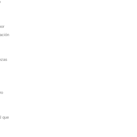
o
por
nación
iezas
ro
l que