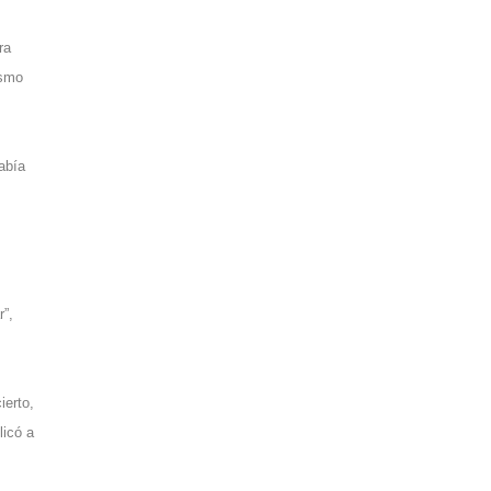
ra
ismo
había
r”,
ierto,
licó a