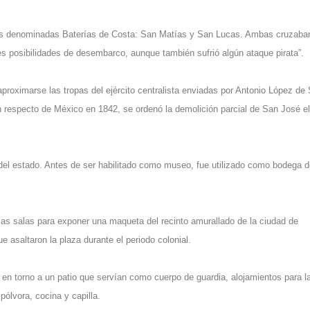
ores denominadas Baterías de Costa: San Matías y San Lucas. Ambas cruzaba
s posibilidades de desembarco, aunque también sufrió algún ataque pirata”.
l aproximarse las tropas del ejército centralista enviadas por Antonio López de
 respecto de México en 1842, se ordenó la demolición parcial de San José el
 del estado. Antes de ser habilitado como museo, fue utilizado como bodega 
las salas para exponer una maqueta del recinto amurallado de la ciudad de
 asaltaron la plaza durante el periodo colonial.
s en torno a un patio que servían como cuerpo de guardia, alojamientos para l
ólvora, cocina y capilla.