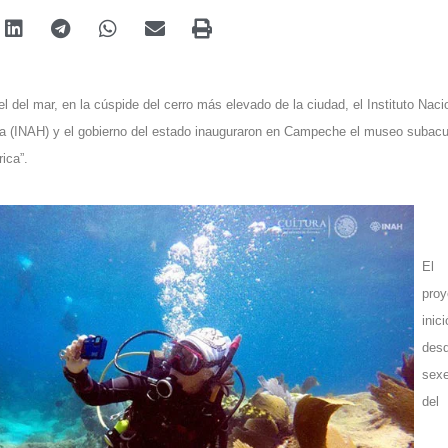
l del mar, en la cúspide del cerro más elevado de la ciudad, el Instituto Naci
ria (INAH) y el gobierno del estado inauguraron en Campeche el museo subacu
ica”.
El
proy
inici
desd
sexe
del