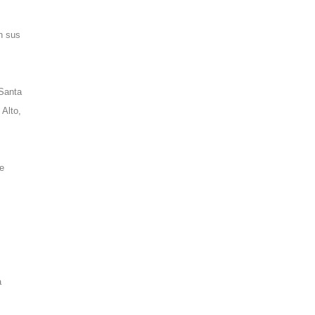
n sus
 Santa
 Alto,
de
a