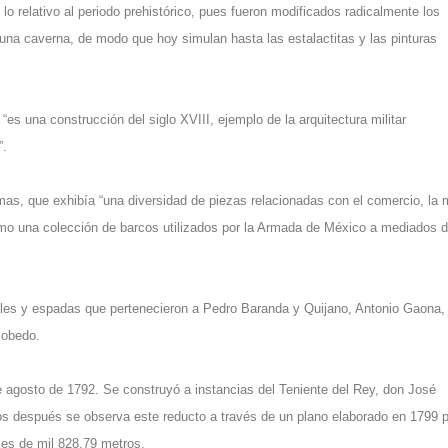
o relativo al periodo prehistórico, pues fueron modificados radicalmente los
de una caverna, de modo que hoy simulan hasta las estalactitas y las pinturas
es una construcción del siglo XVIII, ejemplo de la arquitectura militar
”.
, que exhibía “una diversidad de piezas relacionadas con el comercio, la m
como una colección de barcos utilizados por la Armada de México a mediados d
bles y espadas que pertenecieron a Pedro Baranda y Quijano, Antonio Gaona,
cobedo.
e agosto de 1792. Se construyó a instancias del Teniente del Rey, don José
os después se observa este reducto a través de un plano elaborado en 1799 p
 es de mil 828.79 metros.