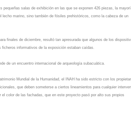
eis pequeñas salas de exhibición en las que se exponen 426 piezas, la mayor
el lecho marino, sino también de fósiles prehistóricos, como la cabeza de un
ara finales de diciembre, resultó tan apresurada que algunos de los dispositi
 ficheros informativos de la exposición estaban caídas.
e de un encuentro internacional de arqueología subacuática.
rimonio Mundial de la Humanidad, el INAH ha sido estricto con los propietar
adicionales, que deben someterse a ciertos lineamientos para cualquier interve
r el color de las fachadas, que en este proyecto pasó por alto sus propios