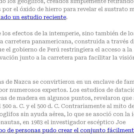
ado los geoglifos, creados simplemente retirando
 por el óxido de hierro para revelar el sustrato 
ado un estudio reciente
.
 los efectos de la intemperie, sino también de lo
la carretera panamericana, construida a través d
 el gobierno de Perú restringiera el acceso a la
ción junto a la carretera para facilitar la visió
eas de Nazca se convirtieron en un enclave de fa
por numerosos expertos. Los estudios de dataci
acas de madera en algunos puntos, revelaron que 
 500 a. C. y el 500 d. C. Contrariamente al mito d
oglifos sin ayuda aérea, lo que se asoció con la 
nautas, en 1983 el investigador escéptico Joe
o de personas pudo crear el conjunto fácilmen