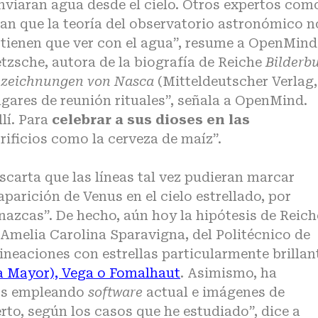
nviaran agua desde el cielo. Otros expertos como
n que la teoría del observatorio astronómico n
 tienen que ver con el agua”, resume a OpenMind
etzsche, autora de la biografía de Reiche
Bilderb
nzeichnungen von Nasca
(Mitteldeutscher Verlag,
lugares de reunión rituales”, señala a OpenMind.
llí. Para
celebrar a sus dioses en las
crificios como la cerveza de maíz”.
scarta que las líneas tal vez pudieran marcar
parición de Venus en el cielo estrellado, por
nazcas”. De hecho, aún hoy la hipótesis de Reich
 Amelia Carolina Sparavigna, del Politécnico de
lineaciones con estrellas particularmente brillan
sa Mayor), Vega o Fomalhaut
. Asimismo, ha
ios empleando
software
actual e imágenes de
erto, según los casos que he estudiado”, dice a