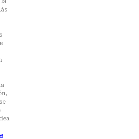
 la
más
s
e
n
ma
ón,
se
e
idea
te