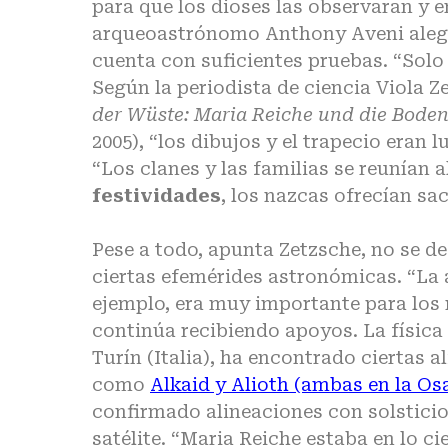
para que los dioses las observaran y e
arqueoastrónomo Anthony Aveni alega
cuenta con suficientes pruebas. “Solo
Según la periodista de ciencia Viola Z
der Wüste: Maria Reiche und die Bode
2005), “los dibujos y el trapecio eran 
“Los clanes y las familias se reunían a
festividades
, los nazcas ofrecían sa
Pese a todo, apunta Zetzsche, no se de
ciertas efemérides astronómicas. “La a
ejemplo, era muy importante para los 
continúa recibiendo apoyos. La física
Turín (Italia), ha encontrado ciertas a
como
Alkaid y Alioth (ambas en la O
confirmado alineaciones con solstic
satélite. “Maria Reiche estaba en lo ci