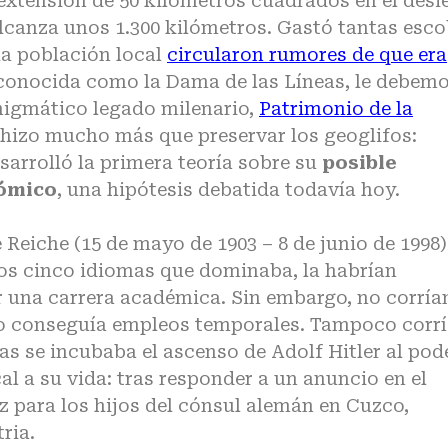
xtensión de 50 kilómetros cuadrados en el desi
 alcanza unos 1.300 kilómetros. Gastó tantas esc
la población local
circularon rumores de que era
onocida como la Dama de las Líneas, le debem
nigmático legado milenario,
Patrimonio de la
 hizo mucho más que preservar los geoglifos:
sarrolló la primera teoría sobre su
posible
nómico
, una hipótesis debatida todavía hoy.
Reiche (15 de mayo de 1903 – 8 de junio de 1998)
 los cinco idiomas que dominaba, la habrían
r una carrera académica. Sin embargo, no corría
olo conseguía empleos temporales. Tampoco corr
s se incubaba el ascenso de Adolf Hitler al pode
cal a su vida: tras responder a un anuncio en el
iz para los hijos del cónsul alemán en Cuzco,
ria.