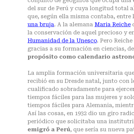
conjunto de geoglifos que ocupa una e
del sur de Perú y cuya longitud total
que, según ella misma contaba, entre 
una bruja
. A la alemana
Maria Reiche
c
la conservación de aquel precioso y e
Humanidad de la Unesco
. Pero Reiche
gracias a su formación en ciencias, de
propósito como calendario astro
La amplia formación universitaria que 
recibió en su Dresde natal, junto con
cualificado sobradamente para ejerce
tiempos fáciles para las mujeres y s
tiempos fáciles para Alemania, mientra
Así las cosas, en 1932 dio un giro radi
periódico que solicitaba una institutr
emigró a Perú
, que sería su nueva pat