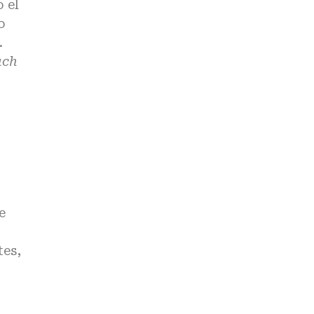
 el
o
.
uch
e
tes,