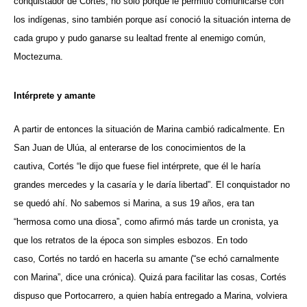
conquistador de Cortés, no sólo porque le permitió comunicarse con
los indígenas, sino también porque así conoció la situación interna de
cada grupo y pudo ganarse su lealtad frente al enemigo común,
Moctezuma.
Intérprete y amante
A partir de entonces la situación de Marina cambió radicalmente. En
San Juan de Ulúa, al enterarse de los conocimientos de la
cautiva, Cortés “le dijo que fuese fiel intérprete, que él le haría
grandes mercedes y la casaría y le daría libertad”. El conquistador no
se quedó ahí. No sabemos si Marina, a sus 19 años, era tan
“hermosa como una diosa”, como afirmó más tarde un cronista, ya
que los retratos de la época son simples esbozos. En todo
caso, Cortés no tardó en hacerla su amante (“se echó carnalmente
con Marina”, dice una crónica). Quizá para facilitar las cosas, Cortés
dispuso que Portocarrero, a quien había entregado a Marina, volviera