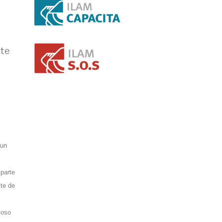
ste
 un
parte
ste de
loso