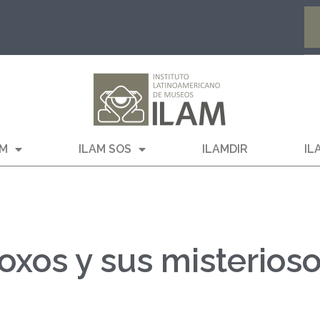
AM
ILAM SOS
ILAMDIR
IL
oxos y sus misterios