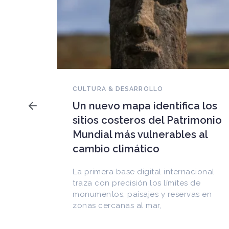
NOVEDADES DEL PATRIMONIO
Falleció Ramón Gutiérrez,
a los
guardián del patrimonio
imonio
iberoamericano
 al
Arquitecto, historiador e Investigador
Superior del CONICET, fundó el
CEDODAL e impulsó los Seminarios de
cional
Arquitectura Latinoamericana. Publicó
de
más de
as en