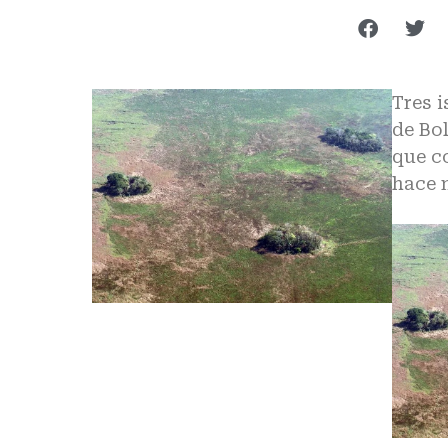
Tres i
de Bo
que c
hace 