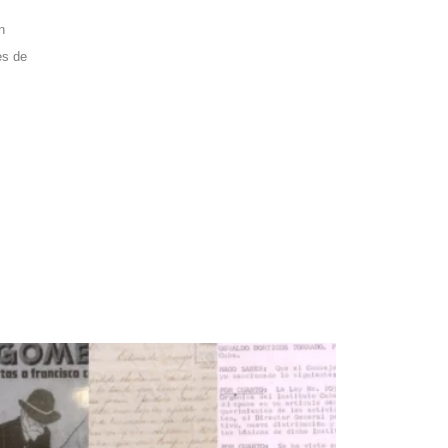
n
es de