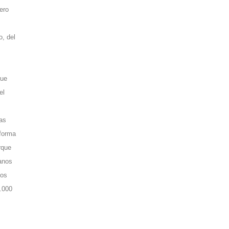
ero
, del
que
el
las
 forma
rque
anos
tos
6.000