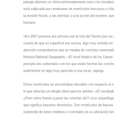
paisaje alternan un clima extremadamente seco con inundacio
está salpicada por centenares de montículos boscosos o isla
la erosión fluvial, a las termitas o a la acción del hombre, a
humano.
«En 2007 pisamos por primera vez la Isla del Tesoro [así es
cuenta de que su superficie era rocosa, algo muy extraño en e
atención comprobamos que se trataba de conchas cementadas
Historia National Geographic. «El nivel freático de los Llan
precipita los carbonatos con los que están hechos las concha
sedimentos en algo muy parecido a una roca», agrega.
Estos montículos se encontraban elevados con respecto al nive
lo que ofrecían un refugio ideal para los árboles. «El result
¿Pero cómo fueron a parar las conchas ahí? «Los arqueólogo
que significa basurero doméstico. Son montículos de basura 
sorprende de estos middens o conchales es su ubicación tan 