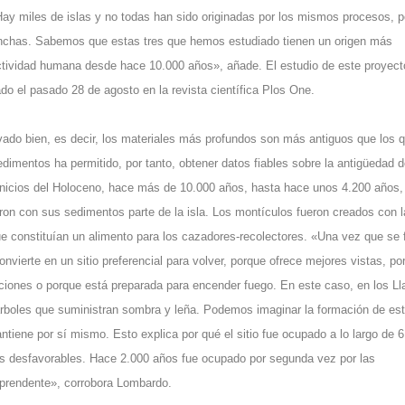
Hay miles de islas y no todas han sido originadas por los mismos procesos, p
onchas. Sabemos que estas tres que hemos estudiado tienen un origen más
ctividad humana desde hace 10.000 años», añade. El estudio de este proyecto
ado el pasado 28 de agosto en la revista científica Plos One.
ervado bien, es decir, los materiales más profundos son más antiguos que los 
edimentos ha permitido, por tanto, obtener datos fiables sobre la antigüedad d
inicios del Holoceno, hace más de 10.000 años, hasta hace unos 4.200 años,
aron con sus sedimentos parte de la isla. Los montículos fueron creados con 
 constituían un alimento para los cazadores-recolectores. «Una vez que se
vierte en un sitio preferencial para volver, porque ofrece mejores vistas, po
ciones o porque está preparada para encender fuego. En este caso, en los Ll
rboles que suministran sombra y leña. Podemos imaginar la formación de es
iene por sí mismo. Esto explica por qué el sitio fue ocupado a lo largo de 
 desfavorables. Hace 2.000 años fue ocupado por segunda vez por las
rprendente», corrobora Lombardo.