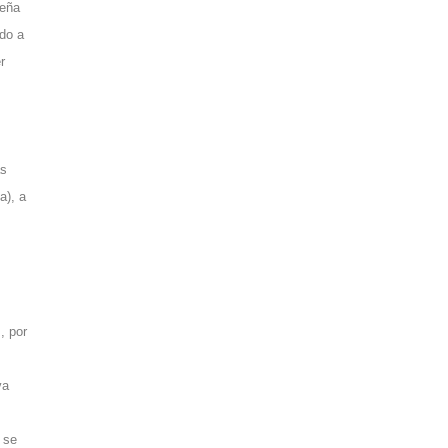
jeña
do a
r
ás
a), a
, por
va
 se