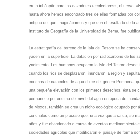
creía inhóspito para los cazadores-recolectores», observa. «
hasta ahora hemos encontrado tres de ellas formadas por c
antiguo del que imaginábamos y que son el resultado de la a
Instituto de Geografía de la Universidad de Berna, fue public
La estratigrafía del terreno de la Isla del Tesoro se ha cons
yacen en la superficie. La datación por radiocarbono de los s
yacimiento. Los humanos ocuparon la Isla del Tesoro desde 
cuando los ríos se desplazaron, inundaron la región y sepult
conchas de caracoles de agua dulce del género Pomacea, que
una pequeña elevación con los primeros desechos, ésta se con
permanece por encima del nivel del agua en época de inunda
de Moxos, también se crea un nicho ecológico ocupado por á
conchales como un proceso que, una vez que arranca, se mant
años y fue abandonado a causa de eventos medioambientales
sociedades agrícolas que modificaron el paisaje de forma so