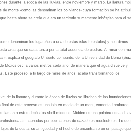
nes durante la época de las lluvias, entre noviembre y marzo. La llanura mo
s de monte -como las denominan los bolivianos- cuya formación se ha atribui
unque hasta ahora se creía que era un territorio sumamente inhóspito para el se
 como denominan los lugareños a una de estas islas forestales] y nos dimos
sta área que se caracteriza por la total ausencia de piedras. Al mirar con m
», explica el geógrafo Umberto Lombardo, de la Universidad de Berna (Suiz
os de Moxos oscila varios metros cada año, de manera que el agua disuelve y
s. Este proceso, a lo largo de miles de años, acaba transformando los
l de la llanura y durante la época de lluvias se libraban de las inundaciones
ado final de este proceso es una isla en medio de un mar», comenta Lombardo.
s llaman a estos depósitos shell middens. Midden es una palabra escandina
prehistórica almacenados por poblaciones de cazadores-recolectores. Lo que
lejos de la costa, su antigüedad y el hecho de encontrarse en un paisaje que