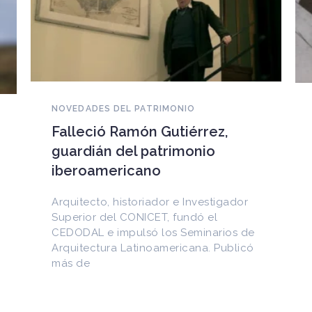
NOVEDADES DEL PATRIMONIO
EEUU devuelve a Cuba
documentos históricos
sustraídos del Archivo
Nacional y puestos a la venta
en internet
Entre los materiales recuperados
figuran la Constitución de la Yaya de
1897 y documentos del Generalísimo
Máximo Gómez, del canciller