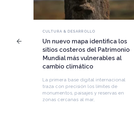
NOVEDADES DEL PATRIMONIO
Falleció Ramón Gutiérrez,
a los
guardián del patrimonio
imonio
iberoamericano
 al
Arquitecto, historiador e Investigador
Superior del CONICET, fundó el
CEDODAL e impulsó los Seminarios de
cional
Arquitectura Latinoamericana. Publicó
de
más de
as en