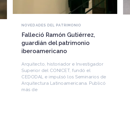
NOVEDADES DEL PATRIMONIO
EEUU devuelve a Cuba
documentos históricos
sustraídos del Archivo
Nacional y puestos a la venta
en internet
Entre los materiales recuperados
figuran la Constitución de la Yaya de
1897 y documentos del Generalísimo
Máximo Gómez, del canciller