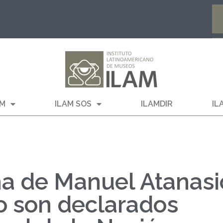
AM
ILAM SOS
ILAMDIR
IL
ma de Manuel Atanasi
o son declarados