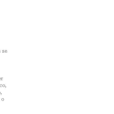
 se
er
co,
,
 o