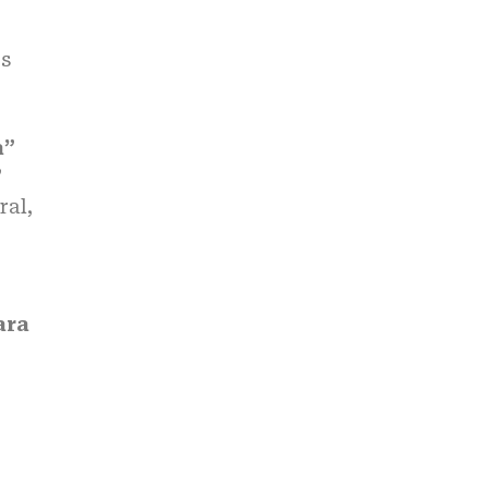
os
a”
”
ral,
ara