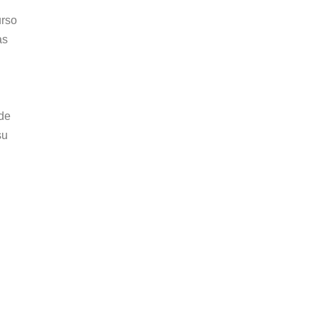
urso
as
 de
su