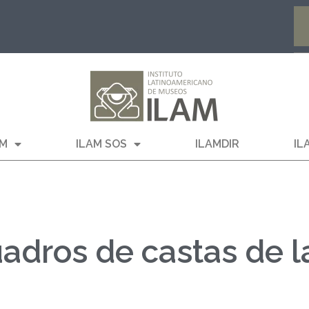
AM
ILAM SOS
ILAMDIR
IL
uadros de castas de l