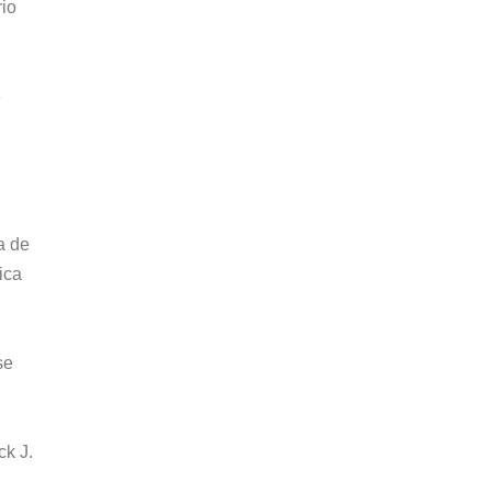
rio
e
a de
ica
se
ck J.