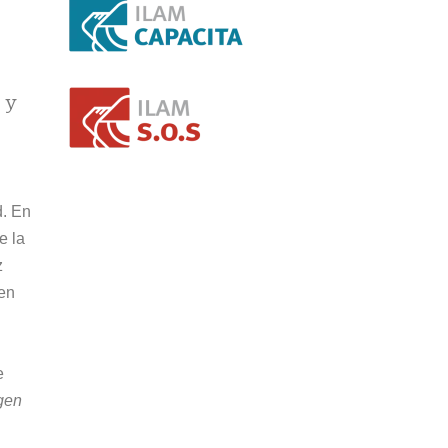
 y
d. En
e la
z
 en
e
rgen