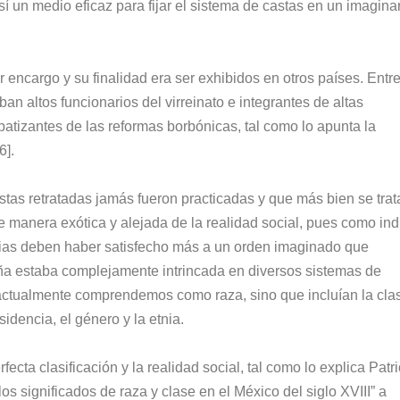
sí un medio eficaz para fijar el sistema de castas en un imagina
 encargo y su finalidad era ser exhibidos en otros países. Entr
an altos funcionarios del virreinato e integrantes de altas
patizantes de las reformas borbónicas, tal como lo apunta la
6].
tas retratadas jamás fueron practicadas y que más bien se trat
e manera exótica y alejada de la realidad social, pues como ind
dias deben haber satisfecho más a un orden imaginado que
aña estaba complejamente intrincada en diversos sistemas de
e actualmente comprendemos como raza, sino que incluían la cla
sidencia, el género y la etnia.
fecta clasificación y la realidad social, tal como lo explica Patri
s significados de raza y clase en el México del siglo XVIII” a