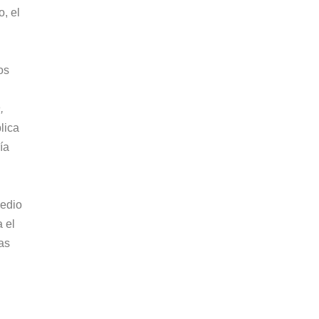
, el
os
,
lica
ía
medio
 el
las