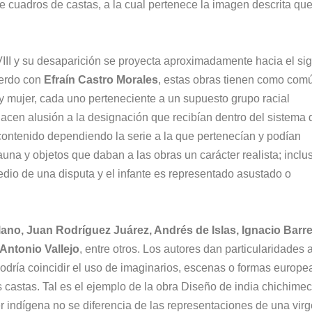
e cuadros de castas, a la cual pertenece la imagen descrita qu
VIII y su desaparición se proyecta aproximadamente hacia el sig
uerdo con
Efraín Castro Morales
, estas obras tienen como com
 mujer, cada uno perteneciente a un supuesto grupo racial
acen alusión a la designación que recibían dentro del sistema 
contenido dependiendo la serie a la que pertenecían y podían
fauna y objetos que daban a las obras un carácter realista; inclu
edio de una disputa y el infante es representado asustado o
lano, Juan Rodríguez Juárez, Andrés de Islas, Ignacio Barr
Antonio Vallejo
, entre otros. Los autores dan particularidades 
odría coincidir el uso de imaginarios, escenas o formas europe
s castas. Tal es el ejemplo de la obra Diseño de india chichimec
jer indígena no se diferencia de las representaciones de una vir