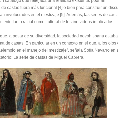
un catálogo que reflejaba una realidad existente, podrían
 de castas fuera más funcional [4] o bien para construir un disc
ban involucrados en el mestizaje [5]. Además, las series de cast
ento tanto racial como cultural de los individuos implicados.
o que, a pesar de su diversidad, la sociedad novohispana estaba
ma de castas. En particular en un contexto en el que, a los ojos
jemplo en el manejo del mestizaje”, señala Sofía Navarro en 
icatorio: La serie de castas de Miguel Cabrera.