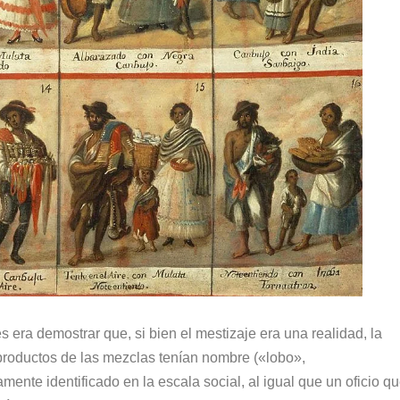
era demostrar que, si bien el mestizaje era una realidad, la
roductos de las mezclas tenían nombre («lobo»,
ente identificado en la escala social, al igual que un oficio q