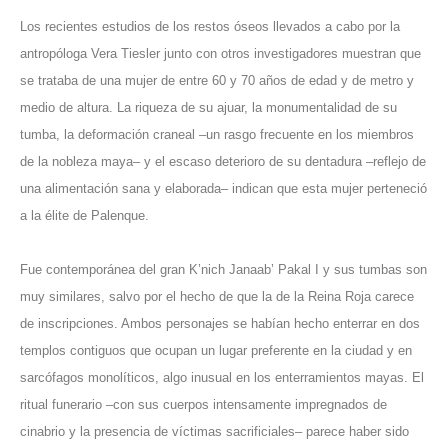
Los recientes estudios de los restos óseos llevados a cabo por la
antropóloga Vera Tiesler junto con otros investigadores muestran que
se trataba de una mujer de entre 60 y 70 años de edad y de metro y
medio de altura. La riqueza de su ajuar, la monumentalidad de su
tumba, la deformación craneal –un rasgo frecuente en los miembros
de la nobleza maya– y el escaso deterioro de su dentadura –reflejo de
una alimentación sana y elaborada– indican que esta mujer perteneció
a la élite de Palenque.
Fue contemporánea del gran K’nich Janaab’ Pakal I y sus tumbas son
muy similares, salvo por el hecho de que la de la Reina Roja carece
de inscripciones. Ambos personajes se habían hecho enterrar en dos
templos contiguos que ocupan un lugar preferente en la ciudad y en
sarcófagos monolíticos, algo inusual en los enterramientos mayas. El
ritual funerario –con sus cuerpos intensamente impregnados de
cinabrio y la presencia de víctimas sacrificiales– parece haber sido