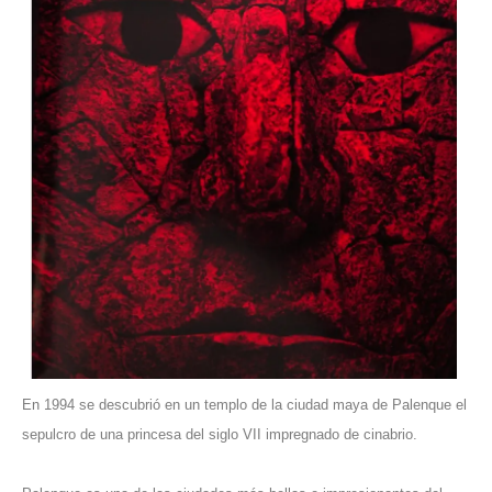
En 1994 se descubrió en un templo de la ciudad maya de Palenque el
sepulcro de una princesa del siglo VII impregnado de cinabrio.