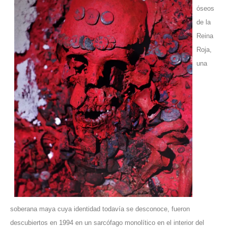
óseos
de la
Reina
Roja,
una
soberana maya cuya identidad todavía se desconoce, fueron
descubiertos en 1994 en un sarcófago monolítico en el interior del