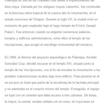
Palenque es una de las ciudades más bellas e impresionantes del
área maya. Llamada por los antiguos mayas Lakamha’, fue construida
en la boscosa selva tropical de la cuenca del río Usumacinta, en el
estado mexicano de Chiapas. Durante el siglo VII, la ciudad vivió un
momento de gran esplendor bajo el largo reinado de K’inich Janaab’
Pakal I. Fue entonces cuando se erigieron numerosos palacios,
templos y edificios administrativos, entre ellos el templo de las
Inscripciones, que acogió el sarcófago monumental del monarca.
En 1994, el director del proyecto arqueológico de Palenque, Arnoldo
González Cruz, decidió excavar en el templo XIII, situado junto al
templo de las Inscripciones, con el fin de estudiar la cimentación o las
posibles subestructuras ocultas bajo este edificio. Para penetrar en él
se excavó un túnel que partía de la escalinata de la fachada principal
y se adentraba en el corazón mismo del templo. Enseguida, el equipo
se topó con un corredor que daba acceso a tres cámaras. De éstas,
la mayor, la central, estaba sellada con un muro, en cuya base se