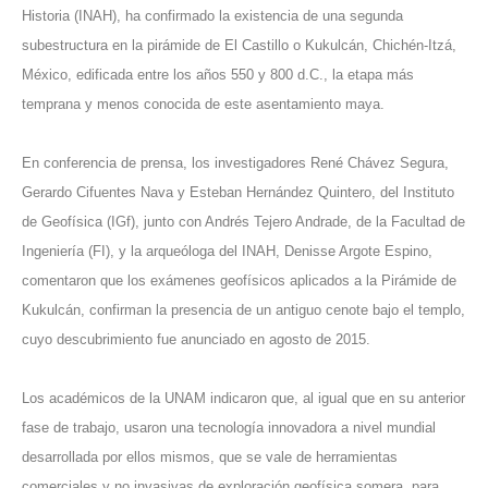
Historia (INAH), ha confirmado la existencia de una segunda
subestructura en la pirámide de El Castillo o Kukulcán, Chichén-Itzá,
México, edificada entre los años 550 y 800 d.C., la etapa más
temprana y menos conocida de este asentamiento maya.
En conferencia de prensa, los investigadores René Chávez Segura,
Gerardo Cifuentes Nava y Esteban Hernández Quintero, del Instituto
de Geofísica (IGf), junto con Andrés Tejero Andrade, de la Facultad de
Ingeniería (FI), y la arqueóloga del INAH, Denisse Argote Espino,
comentaron que los exámenes geofísicos aplicados a la Pirámide de
Kukulcán, confirman la presencia de un antiguo cenote bajo el templo,
cuyo descubrimiento fue anunciado en agosto de 2015.
Los académicos de la UNAM indicaron que, al igual que en su anterior
fase de trabajo, usaron una tecnología innovadora a nivel mundial
desarrollada por ellos mismos, que se vale de herramientas
comerciales y no invasivas de exploración geofísica somera, para