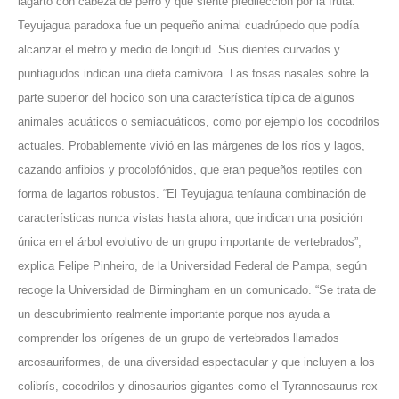
lagarto con cabeza de perro y que siente predilección por la fruta.
Teyujagua paradoxa fue un pequeño animal cuadrúpedo que podía
alcanzar el metro y medio de longitud. Sus dientes curvados y
puntiagudos indican una dieta carnívora. Las fosas nasales sobre la
parte superior del hocico son una característica típica de algunos
animales acuáticos o semiacuáticos, como por ejemplo los cocodrilos
actuales. Probablemente vivió en las márgenes de los ríos y lagos,
cazando anfibios y procolofónidos, que eran pequeños reptiles con
forma de lagartos robustos. “El Teyujagua teníauna combinación de
características nunca vistas hasta ahora, que indican una posición
única en el árbol evolutivo de un grupo importante de vertebrados”,
explica Felipe Pinheiro, de la Universidad Federal de Pampa, según
recoge la Universidad de Birmingham en un comunicado. “Se trata de
un descubrimiento realmente importante porque nos ayuda a
comprender los orígenes de un grupo de vertebrados llamados
arcosauriformes, de una diversidad espectacular y que incluyen a los
colibrís, cocodrilos y dinosaurios gigantes como el Tyrannosaurus rex