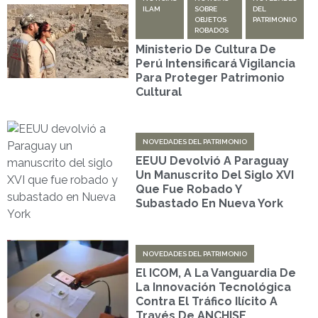
ILAM
SOBRE
DEL
OBJETOS
PATRIMONIO
ROBADOS
Ministerio De Cultura De
Perú Intensificará Vigilancia
Para Proteger Patrimonio
Cultural
NOVEDADES DEL PATRIMONIO
EEUU Devolvió A Paraguay
Un Manuscrito Del Siglo XVI
Que Fue Robado Y
Subastado En Nueva York
NOVEDADES DEL PATRIMONIO
El ICOM, A La Vanguardia De
La Innovación Tecnológica
Contra El Tráfico Ilícito A
Través De ANCHISE