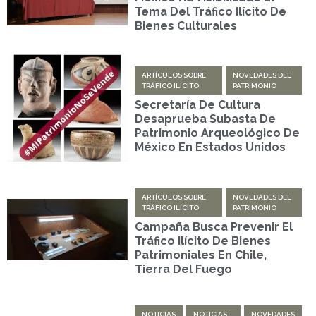
Tema Del Tráfico Ilícito De
Bienes Culturales
ARTÍCULOS SOBRE
NOVEDADES DEL
TRÁFICO ILÍCITO
PATRIMONIO
Secretaría De Cultura
Desaprueba Subasta De
Patrimonio Arqueológico De
México En Estados Unidos
ARTÍCULOS SOBRE
NOVEDADES DEL
TRÁFICO ILÍCITO
PATRIMONIO
Campaña Busca Prevenir El
Tráfico Ilícito De Bienes
Patrimoniales En Chile,
Tierra Del Fuego
NOTICIAS
NOTICIAS
NOVEDADES