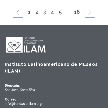
...
1
2
3
4
5
18
Instituto Latinoamericano de Museos
(ILAM)
Dirección:
San José, Costa Rica
Correo:
info@fundacionilam.org