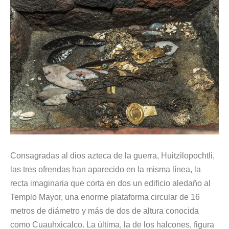
Consagradas al dios azteca de la guerra, Huitzilopochtli,
las tres ofrendas han aparecido en la misma línea, la
recta imaginaria que corta en dos un edificio aledaño al
Templo Mayor, una enorme plataforma circular de 16
metros de diámetro y más de dos de altura conocida
como Cuauhxicalco. La última, la de los halcones, figura