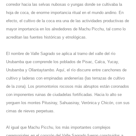
corredor hacia las selvas nubosas o yungas donde se cultivaba la
hoja de coca, de enorme importancia ritual en el mundo andino. En
efecto, el cultivo de la coca era una de las actividades productivas de
mayor importancia en los alrededores de Machu Picchu, tal como lo
acreditan las fuentes históricas y etnológicas.
El nombre de Valle Sagrado se aplica al tramo del valle del río
Urubamba que comprende los poblados de Pisac, Calca, Yucay,
Urubamba y Ollantaytambo. Aquí, el río discurre entre canchones de
cultivo y laderas con empinadas andenerías (las terrazas de cultivo
de la zona). Los promontorios rocosos más abruptos están coronados
con imponentes ruinas de ciudadelas fortificadas. Hacia lo alto se
yerguen los montes Pitusiray, Sahuasiray, Verónica y Chicón, con sus
cimas de nieves perpetuas.
Al igual que Machu Picchu, los más importantes complejos
ceremoniales en el corazón del Valle Sagrado fueron construidos a