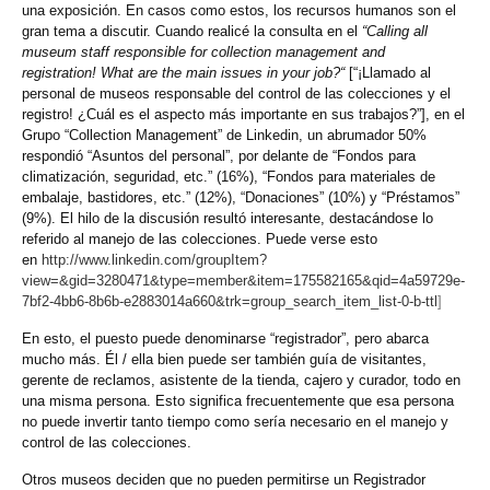
una exposición. En casos como estos, los recursos humanos son el
gran tema a discutir. Cuando realicé la consulta en el
“Calling all
museum staff responsible for collection management and
registration!
What are the main issues in your job?“
[“¡Llamado al
personal de museos responsable del control de las colecciones y el
registro! ¿Cuál es el aspecto más importante en sus trabajos?”], en el
Grupo “Collection Management” de Linkedin, un abrumador 50%
respondió “Asuntos del personal”, por delante de “Fondos para
climatización, seguridad, etc.” (16%), “Fondos para materiales de
embalaje, bastidores, etc.” (12%), “Donaciones” (10%) y “Préstamos”
(9%). El hilo de la discusión resultó interesante, destacándose lo
referido al manejo de las colecciones. Puede verse esto
en
http://www.linkedin.com/groupItem?
view=&gid=3280471&type=member&item=175582165&qid=4a59729e-
7bf2-4bb6-8b6b-e2883014a660&trk=group_search_item_list-0-b-ttl
]
En esto, el puesto puede denominarse “registrador”, pero abarca
mucho más. Él / ella bien puede ser también guía de visitantes,
gerente de reclamos, asistente de la tienda, cajero y curador, todo en
una misma persona. Esto significa frecuentemente que esa persona
no puede invertir tanto tiempo como sería necesario en el manejo y
control de las colecciones.
Otros museos deciden que no pueden permitirse un Registrador