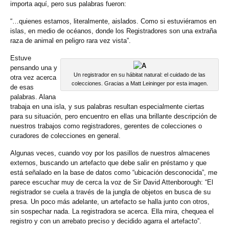
importa aquí, pero sus palabras fueron:
“…quienes estamos, literalmente, aislados. Como si estuviéramos en
islas, en medio de océanos, donde los Registradores son una extraña
raza de animal en peligro rara vez vista”.
Estuve
pensando una y
Un registrador en su hábitat natural: el cuidado de las
otra vez acerca
colecciones. Gracias a Matt Leininger por esta imagen.
de esas
palabras. Alana
trabaja en una isla, y sus palabras resultan especialmente ciertas
para su situación, pero encuentro en ellas una brillante descripción de
nuestros trabajos como registradores, gerentes de colecciones o
curadores de colecciones en general.
Algunas veces, cuando voy por los pasillos de nuestros almacenes
externos, buscando un artefacto que debe salir en préstamo y que
está señalado en la base de datos como “ubicación desconocida”, me
parece escuchar muy de cerca la voz de Sir David Attenborough: “El
registrador se cuela a través de la jungla de objetos en busca de su
presa. Un poco más adelante, un artefacto se halla junto con otros,
sin sospechar nada. La registradora se acerca. Ella mira, chequea el
registro y con un arrebato preciso y decidido agarra el artefacto”.