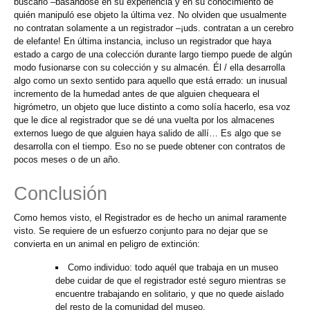
buscarlo –basándose en su experiencia y en su conocimiento de
quién manipuló ese objeto la última vez. No olviden que usualmente
no contratan solamente a un registrador –¡uds. contratan a un cerebro
de elefante! En última instancia, incluso un registrador que haya
estado a cargo de una colección durante largo tiempo puede de algún
modo fusionarse con su colección y su almacén. Él / ella desarrolla
algo como un sexto sentido para aquello que está errado: un inusual
incremento de la humedad antes de que alguien chequeara el
higrómetro, un objeto que luce distinto a como solía hacerlo, esa voz
que le dice al registrador que se dé una vuelta por los almacenes
externos luego de que alguien haya salido de allí… Es algo que se
desarrolla con el tiempo. Eso no se puede obtener con contratos de
pocos meses o de un año.
Conclusión
Como hemos visto, el Registrador es de hecho un animal raramente
visto. Se requiere de un esfuerzo conjunto para no dejar que se
convierta en un animal en peligro de extinción:
Como individuo: todo aquél que trabaja en un museo
debe cuidar de que el registrador esté seguro mientras se
encuentre trabajando en solitario, y que no quede aislado
del resto de la comunidad del museo.