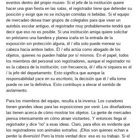
eventos dentro del propio museo. Si el jefe de la institución quiere
hacer una gran fiesta en las salas, el registrador tiene que defender su
posición y exigir que no se incluyan comidas ni bebidas. Si el equipo
de mercadeo desea traer grupos de colegiales para que vean un
autobús escolar antiguo, el registrador muy probablemente tendrá que
decir que eso no es posible. Si una institución amiga quiere solicitar
en préstamo una bandera y planea izarla en la entrada de la
exposición sin protección alguna, él / ella solo puede menear su
cabeza hacia ambos lados. Él / ella actúa como abogado de los
objetos, quienes no pueden hablar por sí mismos. En el papel, todos
los miembros del personal son registradores, aunque el registrador no
es la cabeza de la institución; con frecuencia, él / ella ni siquiera es el
/ la jefe del departamento. Esto significa que aunque la
responsabilidad yace en su escritorio, la decisión que él / ella tome
puede no ser la definitiva. Esto contribuye a elevar el sentido de
aislamiento.
Para los miembros del equipo, resulta a la inversa. Los curadores
tienen grandes ideas para las exposiciones por venir. Los diseñadores
las tienen acerca de cómo mostrar los objetos. La gente de mercadeo
piensa intensamente en cómo atraer visitantes. Y entonces llega el
registrador y dice “no” a esas ideas. Claro, para ellos es evidente que
los registradores son animales extraños. ¡Ellos son quienes echan a
perder la diversión! Pero la triste verdad dice: ese es su trabajo. Si el