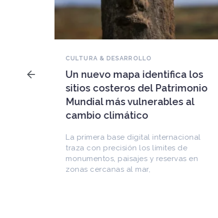
NOVEDADES DEL PATRIMONIO
Falleció Ramón Gutiérrez,
a los
guardián del patrimonio
imonio
iberoamericano
 al
Arquitecto, historiador e Investigador
Superior del CONICET, fundó el
CEDODAL e impulsó los Seminarios de
cional
Arquitectura Latinoamericana. Publicó
de
más de
as en