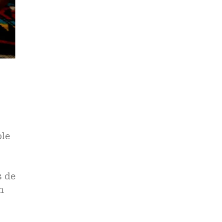
ble
s de
n