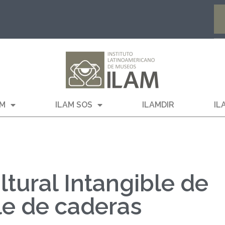
AM
ILAM SOS
ILAMDIR
IL
ltural Intangible de
le de caderas