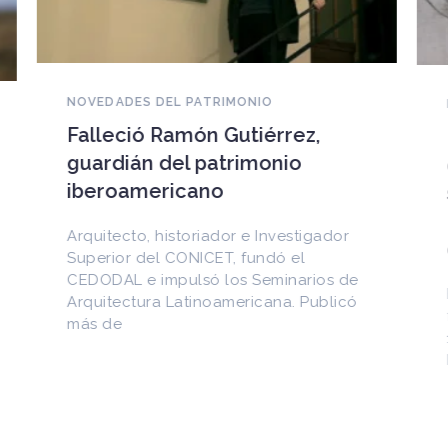
NOVEDADES DEL PATRIMONIO
EEUU devuelve a Cuba
documentos históricos
sustraídos del Archivo
Nacional y puestos a la venta
en internet
Entre los materiales recuperados
figuran la Constitución de la Yaya de
1897 y documentos del Generalísimo
Máximo Gómez, del canciller