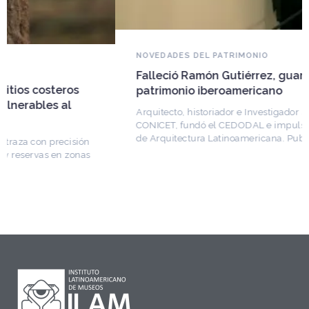
NOVEDADES DEL PATRIMONIO
Falleció Ramón Gutiérrez, guardián del
patrimonio iberoamericano
Arquitecto, historiador e Investigador Superior del
CONICET, fundó el CEDODAL e impulsó los Seminarios
de Arquitectura Latinoamericana. Publicó más de